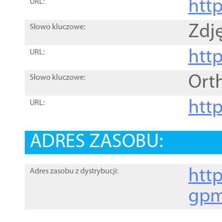
htt
URL:
Zdję
Słowo kluczowe:
htt
URL:
Ort
Słowo kluczowe:
http
URL:
ADRES ZASOBU:
http
Adres zasobu z dystrybucji:
gpm