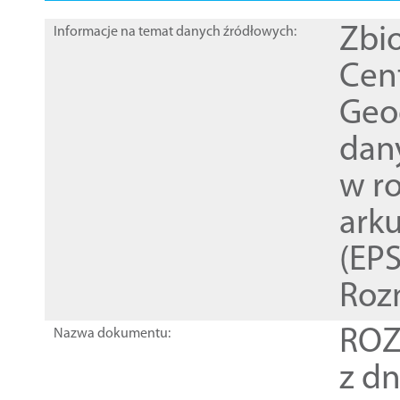
Zbi
Informacje na temat danych źródłowych:
Cen
Geod
dan
w r
ark
(EPS
Roz
ROZ
Nazwa dokumentu:
z dn