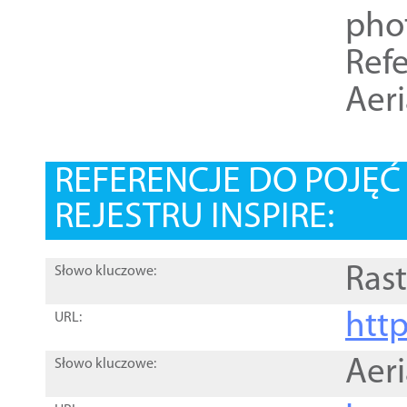
pho
Refe
Aer
REFERENCJE DO POJĘ
REJESTRU INSPIRE:
Rast
Słowo kluczowe:
htt
URL:
Aer
Słowo kluczowe: