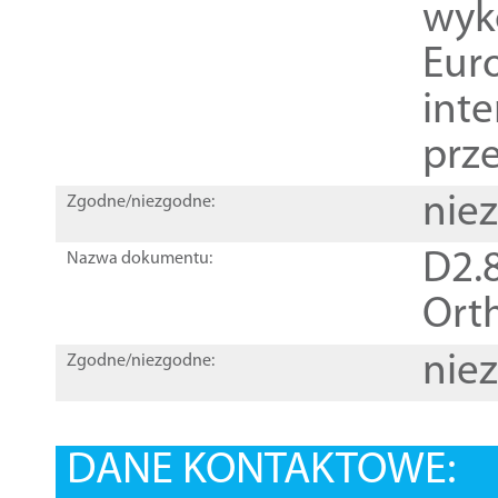
wyk
Euro
inte
prz
nie
Zgodne/niezgodne:
D2.8
Nazwa dokumentu:
Orth
nie
Zgodne/niezgodne:
DANE KONTAKTOWE: