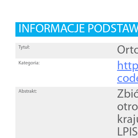
INFORMACJE PODSTA
Orto
Tytuł:
http
Kategoria:
cod
Zbi
Abstrakt:
otr
kra
LPI