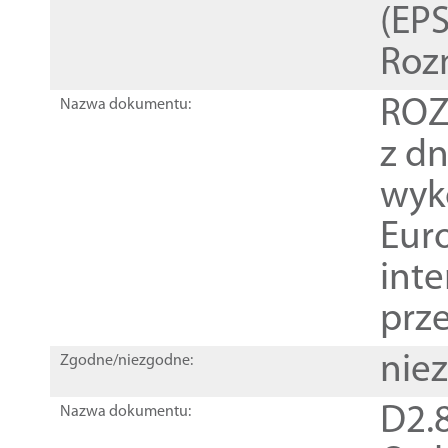
(EPS
Roz
ROZ
Nazwa dokumentu:
z dn
wyk
Euro
inte
prz
nie
Zgodne/niezgodne:
D2.8
Nazwa dokumentu: