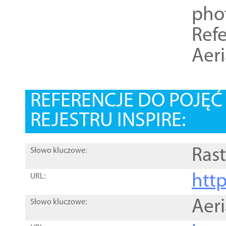
pho
Refe
Aer
REFERENCJE DO POJĘ
REJESTRU INSPIRE:
Rast
Słowo kluczowe:
htt
URL:
Aer
Słowo kluczowe: