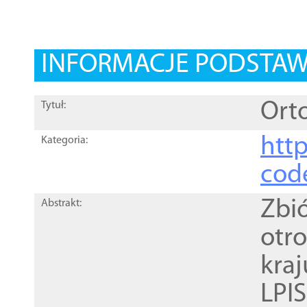
INFORMACJE PODSTA
Orto
Tytuł:
http
Kategoria:
cod
Zbi
Abstrakt:
otr
kra
LPI