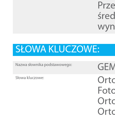
Prz
śre
wyn
SŁOWA KLUCZOWE:
GEME
Nazwa słownika podstawowego:
Ort
Słowa kluczowe:
Foto
Ort
Ort