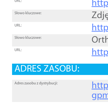
htt
URL:
Zdję
Słowo kluczowe:
htt
URL:
Ort
Słowo kluczowe:
http
URL:
ADRES ZASOBU:
http
Adres zasobu z dystrybucji:
gpm