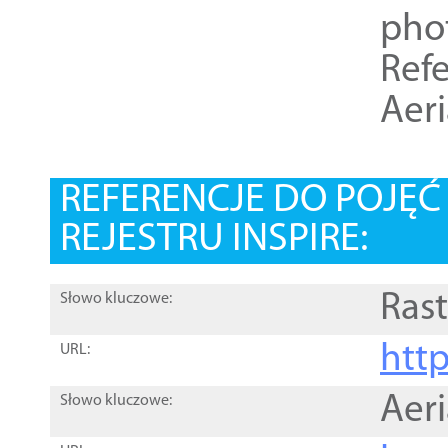
pho
Refe
Aer
REFERENCJE DO POJĘ
REJESTRU INSPIRE:
Rast
Słowo kluczowe:
htt
URL:
Aer
Słowo kluczowe: