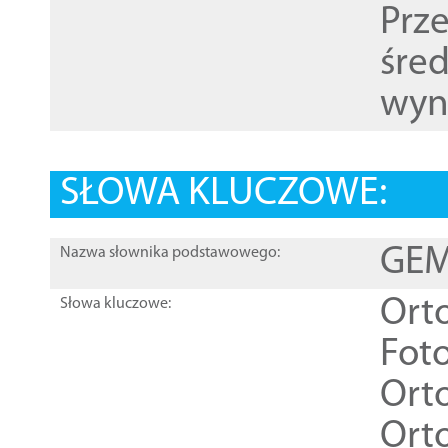
Prz
śre
wyn
SŁOWA KLUCZOWE:
GEME
Nazwa słownika podstawowego:
Ort
Słowa kluczowe:
Foto
Ort
Ort