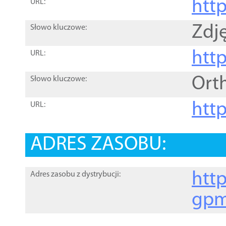
htt
URL:
Zdję
Słowo kluczowe:
htt
URL:
Ort
Słowo kluczowe:
http
URL:
ADRES ZASOBU:
http
Adres zasobu z dystrybucji:
gpm