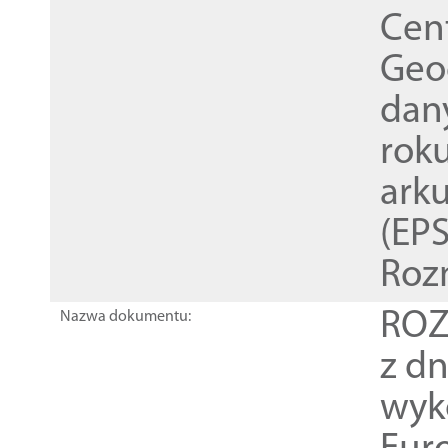
Cen
Geod
dan
rok
ark
(EPS
Roz
ROZ
Nazwa dokumentu:
z dn
wyk