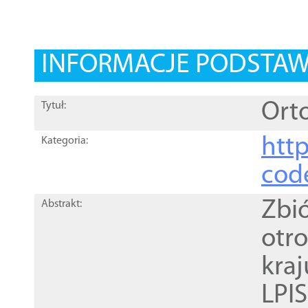
INFORMACJE PODSTA
Orto
Tytuł:
http
Kategoria:
cod
Zbi
Abstrakt:
otr
kra
LPI