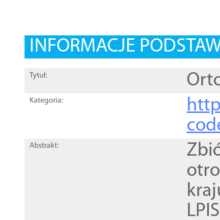
INFORMACJE PODSTA
Orto
Tytuł:
http
Kategoria:
cod
Zbi
Abstrakt:
otr
kra
LPI