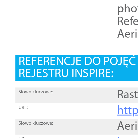
pho
Refe
Aer
REFERENCJE DO POJĘ
REJESTRU INSPIRE:
Rast
Słowo kluczowe:
htt
URL:
Aer
Słowo kluczowe: