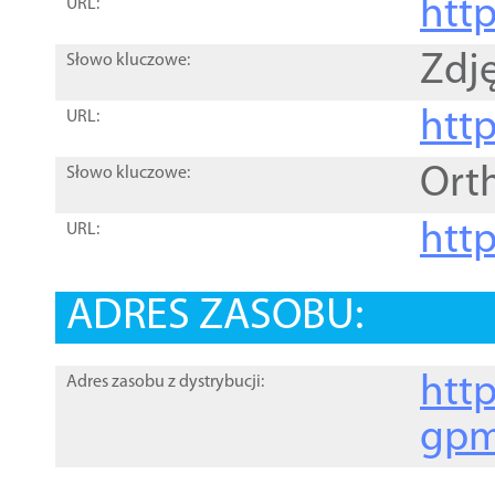
htt
URL:
Zdję
Słowo kluczowe:
htt
URL:
Ort
Słowo kluczowe:
http
URL:
ADRES ZASOBU:
http
Adres zasobu z dystrybucji:
gpm