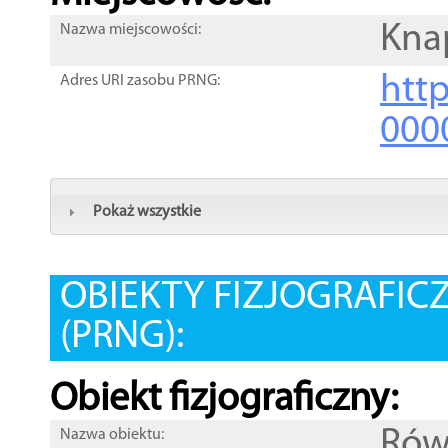
Kna
Nazwa miejscowości:
htt
Adres URI zasobu PRNG:
000
Pokaż wszystkie
OBIEKTY FIZJOGRAFIC
(PRNG):
Obiekt fizjograficzny:
Rów
Nazwa obiektu: