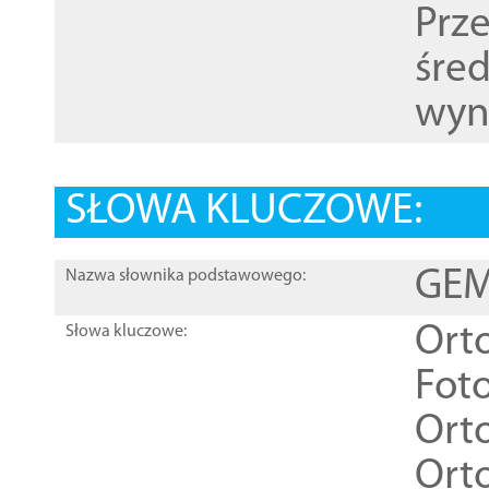
Prz
śre
wyn
SŁOWA KLUCZOWE:
GEME
Nazwa słownika podstawowego:
Ort
Słowa kluczowe:
Foto
Ort
Ort