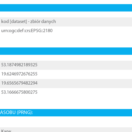
kod [
dataset
] - zbiór danych
urn:ogc:def:crs:EPSG::2180
53.1874982189325
19.6246972676255
19.6565679482294
53.1666675800275
ASOBU (PRNG):
Karw