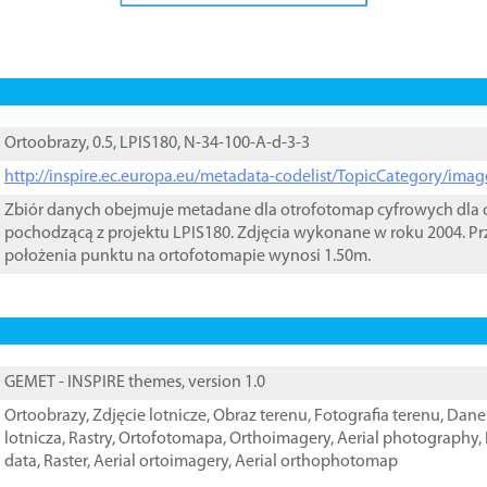
Ortoobrazy, 0.5, LPIS180, N-34-100-A-d-3-3
http://inspire.ec.europa.eu/metadata-codelist/TopicCategory/im
Zbiór danych obejmuje metadane dla otrofotomap cyfrowych dla o
pochodzącą z projektu LPIS180. Zdjęcia wykonane w roku 2004. Pr
położenia punktu na ortofotomapie wynosi 1.50m.
GEMET - INSPIRE themes, version 1.0
Ortoobrazy
,
Zdjęcie lotnicze
,
Obraz terenu
,
Fotografia terenu
,
Dane 
lotnicza
,
Rastry
,
Ortofotomapa
,
Orthoimagery
,
Aerial photography
,
data
,
Raster
,
Aerial ortoimagery
,
Aerial orthophotomap