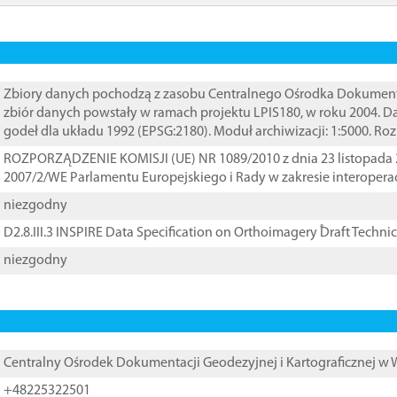
Zbiory danych pochodzą z zasobu Centralnego Ośrodka Dokumentacj
zbiór danych powstały w ramach projektu LPIS180, w roku 2004. 
godeł dla układu 1992 (EPSG:2180). Moduł archiwizacji: 1:5000. Ro
ROZPORZĄDZENIE KOMISJI (UE) NR 1089/2010 z dnia 23 listopada 
2007/2/WE Parlamentu Europejskiego i Rady w zakresie interopera
niezgodny
D2.8.III.3 INSPIRE Data Specification on Orthoimagery ֠Draft Techni
niezgodny
Centralny Ośrodek Dokumentacji Geodezyjnej i Kartograficznej w
+48225322501