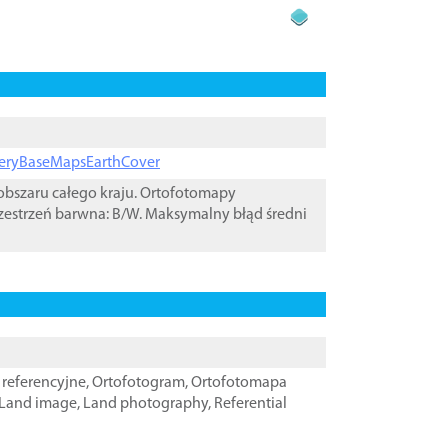
ageryBaseMapsEarthCover
bszaru całego kraju. Ortofotomapy
zestrzeń barwna: B/W. Maksymalny błąd średni
referencyjne
,
Ortofotogram
,
Ortofotomapa
Land image
,
Land photography
,
Referential