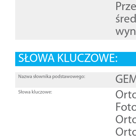
Prz
śre
wyn
SŁOWA KLUCZOWE:
GEME
Nazwa słownika podstawowego:
Ort
Słowa kluczowe:
Foto
Ort
Ort