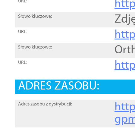
htt
URL:
Zdję
Słowo kluczowe:
htt
URL:
Ort
Słowo kluczowe:
http
URL:
ADRES ZASOBU:
http
Adres zasobu z dystrybucji:
gpm