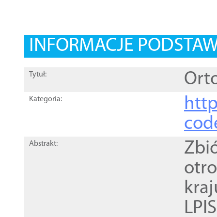
INFORMACJE PODSTA
Orto
Tytuł:
http
Kategoria:
cod
Zbi
Abstrakt:
otr
kra
LPI