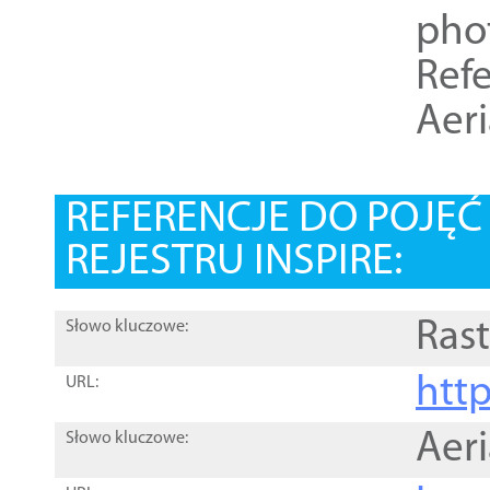
pho
Refe
Aer
REFERENCJE DO POJĘ
REJESTRU INSPIRE:
Rast
Słowo kluczowe:
htt
URL:
Aer
Słowo kluczowe: