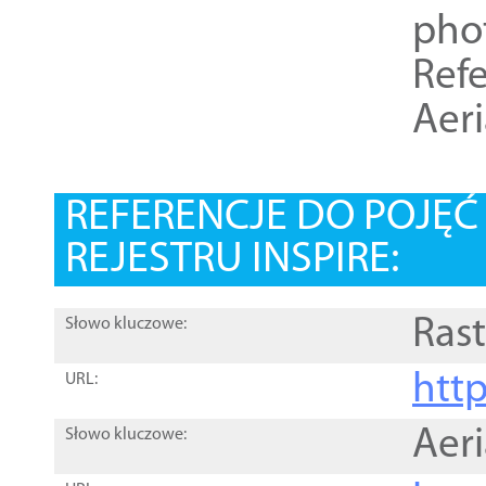
pho
Refe
Aer
REFERENCJE DO POJĘ
REJESTRU INSPIRE:
Rast
Słowo kluczowe:
htt
URL:
Aer
Słowo kluczowe: