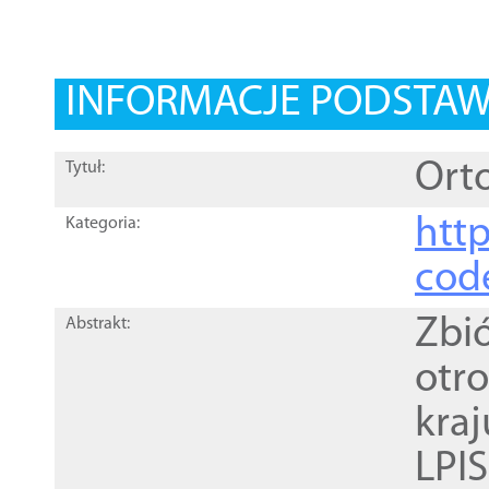
INFORMACJE PODSTA
Orto
Tytuł:
http
Kategoria:
cod
Zbi
Abstrakt:
otr
kra
LPI