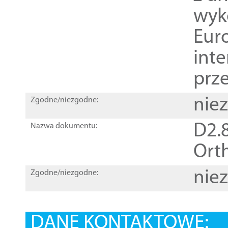
wyk
Euro
inte
prz
nie
Zgodne/niezgodne:
D2.8
Nazwa dokumentu:
Orth
nie
Zgodne/niezgodne:
DANE KONTAKTOWE: