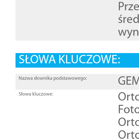
Prz
śre
wyn
SŁOWA KLUCZOWE:
GEME
Nazwa słownika podstawowego:
Ort
Słowa kluczowe:
Foto
Ort
Ort