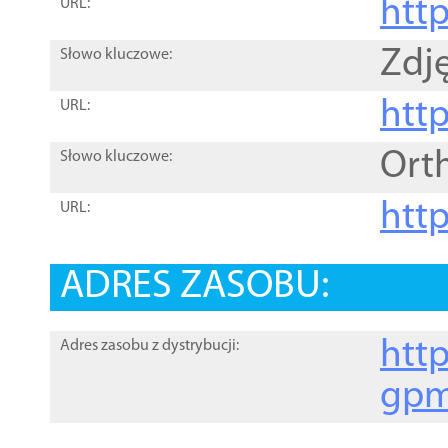
htt
URL:
Zdję
Słowo kluczowe:
htt
URL:
Ort
Słowo kluczowe:
http
URL:
ADRES ZASOBU:
http
Adres zasobu z dystrybucji:
gpm