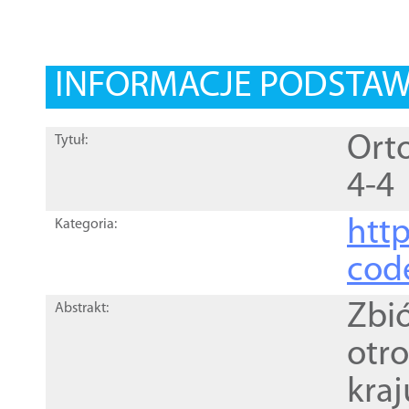
INFORMACJE PODSTA
Ort
Tytuł:
4-4
http
Kategoria:
cod
Zbi
Abstrakt:
otr
kra