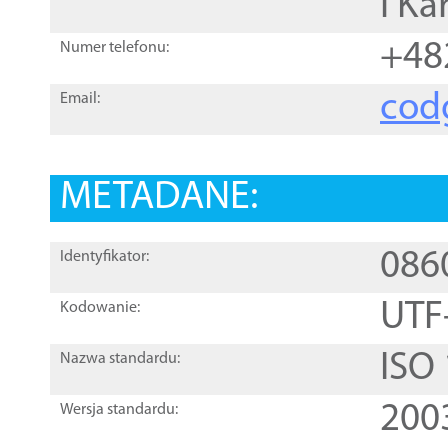
i Ka
+48
Numer telefonu:
cod
Email:
METADANE:
086
Identyfikator:
UTF
Kodowanie:
ISO
Nazwa standardu:
200
Wersja standardu: