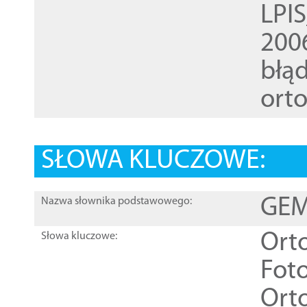
LPI
200
błąd
ort
SŁOWA KLUCZOWE:
GEME
Nazwa słownika podstawowego:
Ort
Słowa kluczowe:
Foto
Ort