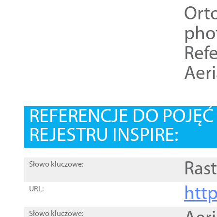
Ort
pho
Refe
Aer
REFERENCJE DO POJĘ
REJESTRU INSPIRE:
Rast
Słowo kluczowe:
htt
URL:
Słowo kluczowe: