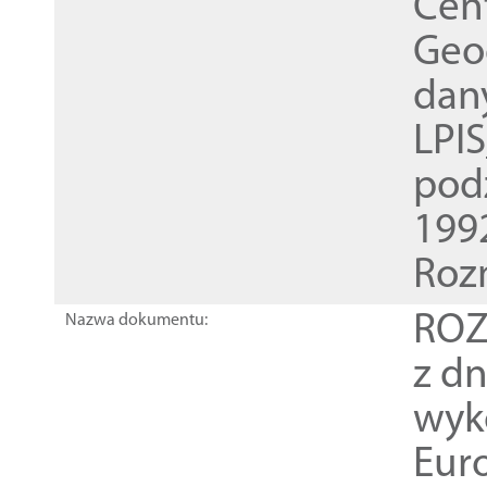
Cen
Geod
dan
LPI
pod
1992
Roz
ROZ
Nazwa dokumentu:
z dn
wyk
Euro