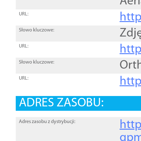
Aer
htt
URL:
Zdję
Słowo kluczowe:
htt
URL:
Ort
Słowo kluczowe:
http
URL:
ADRES ZASOBU:
http
Adres zasobu z dystrybucji:
gpm