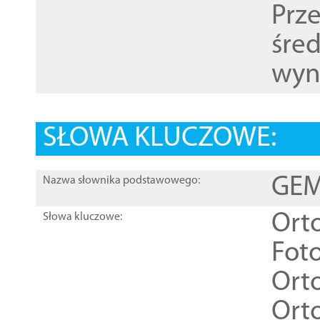
Prz
śre
wyn
SŁOWA KLUCZOWE:
GEME
Nazwa słownika podstawowego:
Ort
Słowa kluczowe:
Foto
Ort
Ort