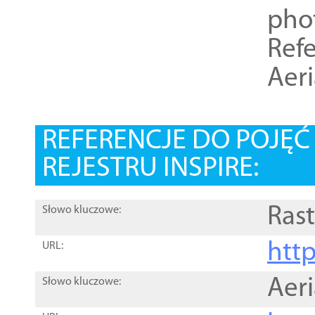
pho
Refe
Aer
REFERENCJE DO POJĘ
REJESTRU INSPIRE:
Rast
Słowo kluczowe:
htt
URL:
Aer
Słowo kluczowe: