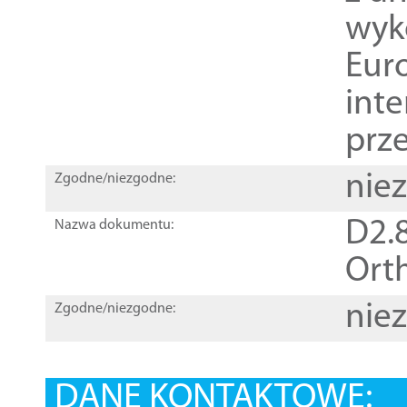
wyk
Euro
inte
prz
nie
Zgodne/niezgodne:
D2.8
Nazwa dokumentu:
Orth
nie
Zgodne/niezgodne:
DANE KONTAKTOWE: