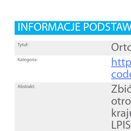
INFORMACJE PODSTA
Orto
Tytuł:
http
Kategoria:
cod
Zbi
Abstrakt:
otr
kra
LPI