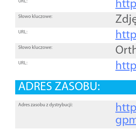
htt
URL:
Zdję
Słowo kluczowe:
htt
URL:
Ort
Słowo kluczowe:
http
URL:
ADRES ZASOBU:
http
Adres zasobu z dystrybucji:
gpm