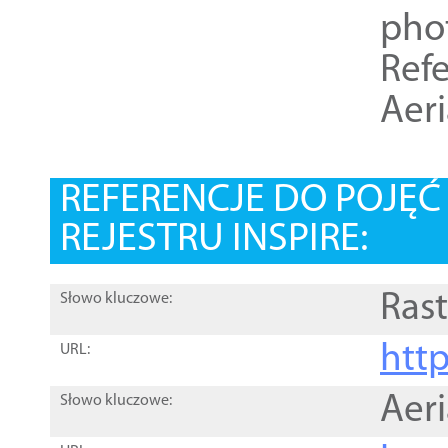
pho
Refe
Aer
REFERENCJE DO POJĘ
REJESTRU INSPIRE:
Rast
Słowo kluczowe:
htt
URL:
Aer
Słowo kluczowe: