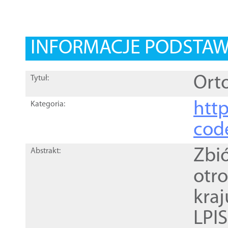
INFORMACJE PODSTA
Orto
Tytuł:
http
Kategoria:
cod
Zbi
Abstrakt:
otr
kra
LPI