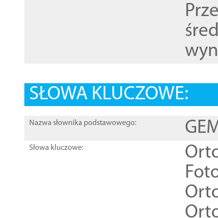
Prz
śre
wyn
SŁOWA KLUCZOWE:
GEME
Nazwa słownika podstawowego:
Ort
Słowa kluczowe:
Foto
Ort
Ort