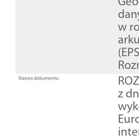
Geod
dan
w r
ark
(EPS
Roz
ROZ
Nazwa dokumentu:
z dn
wyk
Euro
inte