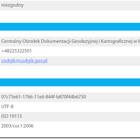
niezgodny
Centralny Ośrodek Dokumentacji Geodezyjnej i Kartograficznej w
+48225322501
codgik@codgik.gov.pl
07c73e61-1766-11e6-844f-b870f44b6730
UTF-8
ISO 19115
2003/cor.1:2006