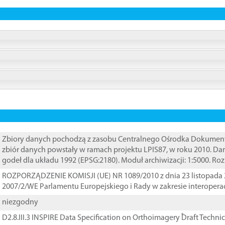
Zbiory danych pochodzą z zasobu Centralnego Ośrodka Dokumentacj
zbiór danych powstały w ramach projektu LPIS87, w roku 2010. D
godeł dla układu 1992 (EPSG:2180). Moduł archiwizacji: 1:5000. Ro
ROZPORZĄDZENIE KOMISJI (UE) NR 1089/2010 z dnia 23 listopada 
2007/2/WE Parlamentu Europejskiego i Rady w zakresie interopera
niezgodny
D2.8.III.3 INSPIRE Data Specification on Orthoimagery ֠Draft Techni