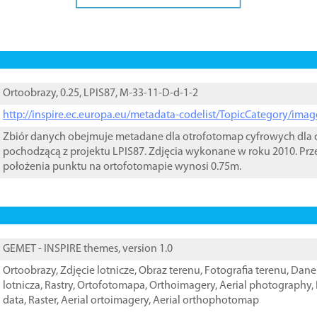
Ortoobrazy, 0.25, LPIS87, M-33-11-D-d-1-2
http://inspire.ec.europa.eu/metadata-codelist/TopicCategory/im
Zbiór danych obejmuje metadane dla otrofotomap cyfrowych dla o
pochodzącą z projektu LPIS87. Zdjęcia wykonane w roku 2010. Prz
położenia punktu na ortofotomapie wynosi 0.75m.
GEMET - INSPIRE themes, version 1.0
Ortoobrazy
,
Zdjęcie lotnicze
,
Obraz terenu
,
Fotografia terenu
,
Dane 
lotnicza
,
Rastry
,
Ortofotomapa
,
Orthoimagery
,
Aerial photography
,
data
,
Raster
,
Aerial ortoimagery
,
Aerial orthophotomap