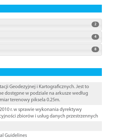
2
4
8
i Geodezyjnej i Kartograficznych. Jest to
ane dostępne w podziale na arkusze według
zmiar terenowy piksela 0.25m.
2010 r. w sprawie wykonania dyrektywy
cyjności zbiorów i usług danych przestrzennych
cal Guidelines