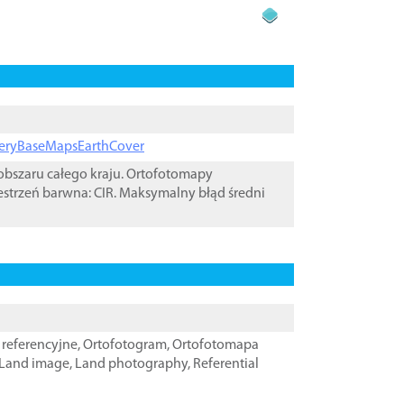
ageryBaseMapsEarthCover
bszaru całego kraju. Ortofotomapy
estrzeń barwna: CIR. Maksymalny błąd średni
referencyjne
,
Ortofotogram
,
Ortofotomapa
Land image
,
Land photography
,
Referential