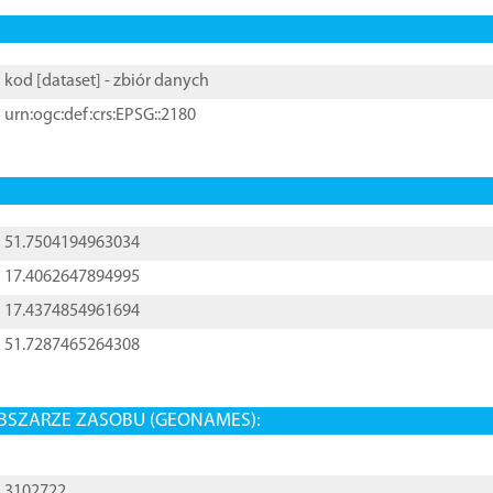
kod [
dataset
] - zbiór danych
urn:ogc:def:crs:EPSG::2180
51.7504194963034
17.4062647894995
17.4374854961694
51.7287465264308
BSZARZE ZASOBU (GEONAMES):
3102722