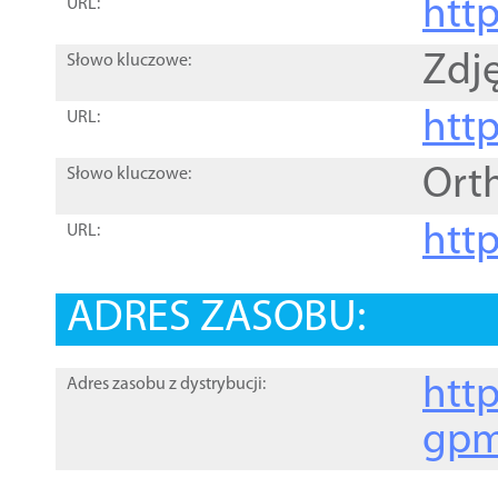
htt
URL:
Zdję
Słowo kluczowe:
htt
URL:
Ort
Słowo kluczowe:
http
URL:
ADRES ZASOBU:
http
Adres zasobu z dystrybucji:
gpm