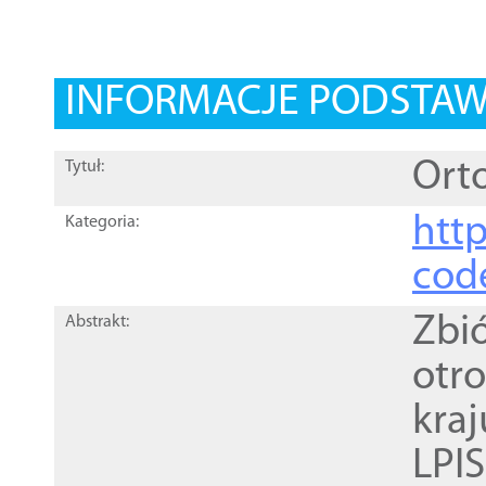
INFORMACJE PODSTA
Orto
Tytuł:
http
Kategoria:
cod
Zbi
Abstrakt:
otr
kra
LPI