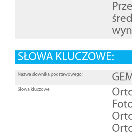
Prz
śre
wyn
SŁOWA KLUCZOWE:
GEME
Nazwa słownika podstawowego:
Ort
Słowa kluczowe:
Foto
Ort
Ort