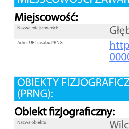
MIEJSCOWOŚCI ZAWART
Miejscowość:
Głę
Nazwa miejscowości:
htt
Adres URI zasobu PRNG:
000
OBIEKTY FIZJOGRAFIC
(PRNG):
Obiekt fizjograficzny:
Wilc
Nazwa obiektu: