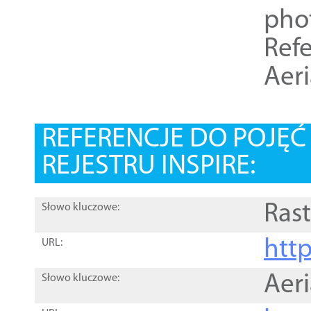
pho
Refe
Aer
REFERENCJE DO POJĘ
REJESTRU INSPIRE:
Rast
Słowo kluczowe:
htt
URL:
Aer
Słowo kluczowe: