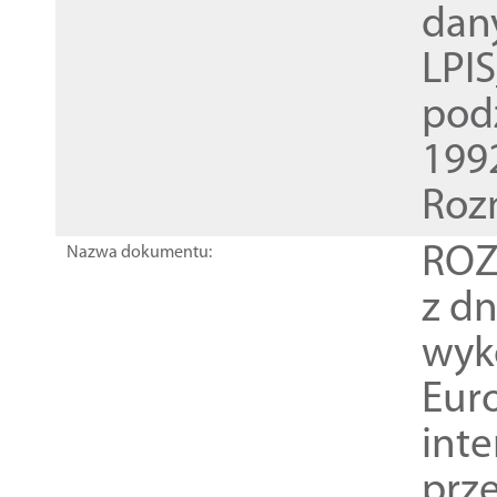
dan
LPI
pod
1992
Roz
ROZ
Nazwa dokumentu:
z dn
wyk
Euro
inte
prz