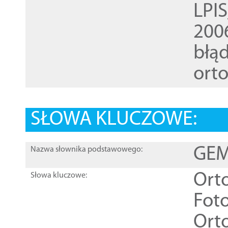
LPI
200
błąd
ort
SŁOWA KLUCZOWE:
GEME
Nazwa słownika podstawowego:
Ort
Słowa kluczowe:
Foto
Ort