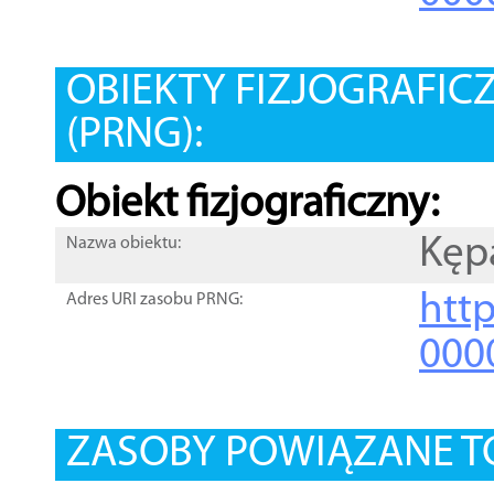
OBIEKTY FIZJOGRAFIC
(PRNG):
Obiekt fizjograficzny:
Kęp
Nazwa obiektu:
http
Adres URI zasobu PRNG:
000
ZASOBY POWIĄZANE T