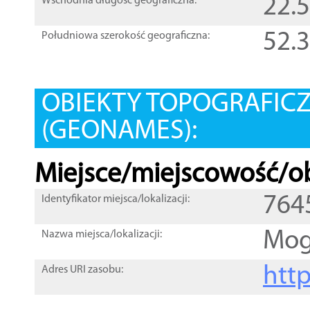
22.
Wschodnia długość geograficzna:
52.
Południowa szerokość geograficzna:
OBIEKTY TOPOGRAFIC
(GEONAMES):
Miejsce/miejscowość/ob
764
Identyfikator miejsca/lokalizacji:
Mog
Nazwa miejsca/lokalizacji:
htt
Adres URI zasobu: