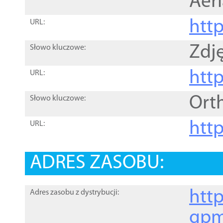
Aer
htt
URL:
Zdję
Słowo kluczowe:
htt
URL:
Ort
Słowo kluczowe:
http
URL:
ADRES ZASOBU:
http
Adres zasobu z dystrybucji:
gpm