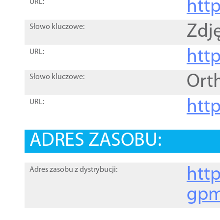
htt
URL:
Zdję
Słowo kluczowe:
htt
URL:
Ort
Słowo kluczowe:
http
URL:
ADRES ZASOBU:
http
Adres zasobu z dystrybucji:
gpm