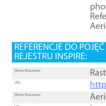
pho
Refe
Aer
REFERENCJE DO POJĘ
REJESTRU INSPIRE:
Rast
Słowo kluczowe:
htt
URL:
Aer
Słowo kluczowe: