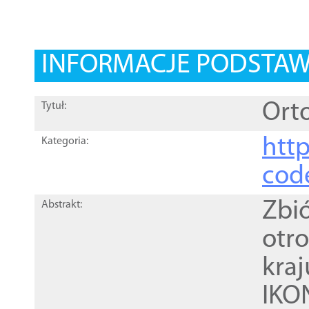
INFORMACJE PODSTA
Orto
Tytuł:
http
Kategoria:
cod
Zbi
Abstrakt:
otr
kra
IKO