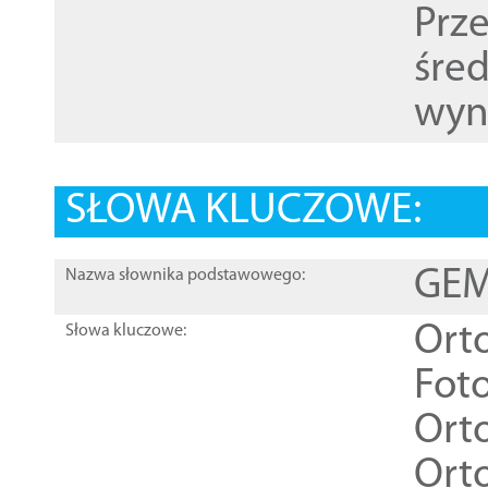
Prz
śre
wyn
SŁOWA KLUCZOWE:
GEME
Nazwa słownika podstawowego:
Ort
Słowa kluczowe:
Foto
Ort
Ort