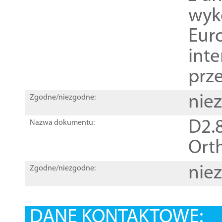
wyk
Euro
inte
prz
nie
Zgodne/niezgodne:
D2.8
Nazwa dokumentu:
Orth
nie
Zgodne/niezgodne:
DANE KONTAKTOWE: