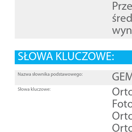
Prz
śre
wyn
SŁOWA KLUCZOWE:
GEME
Nazwa słownika podstawowego:
Ort
Słowa kluczowe:
Foto
Ort
Ort