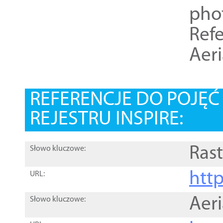
pho
Refe
Aer
REFERENCJE DO POJĘ
REJESTRU INSPIRE:
Rast
Słowo kluczowe:
htt
URL:
Aer
Słowo kluczowe: