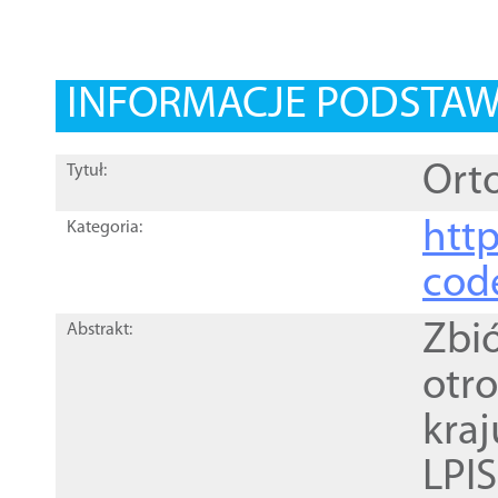
INFORMACJE PODSTA
Orto
Tytuł:
http
Kategoria:
cod
Zbi
Abstrakt:
otr
kra
LPI