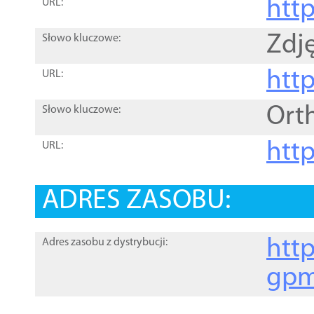
htt
URL:
Zdję
Słowo kluczowe:
htt
URL:
Ort
Słowo kluczowe:
http
URL:
ADRES ZASOBU:
http
Adres zasobu z dystrybucji:
gpm