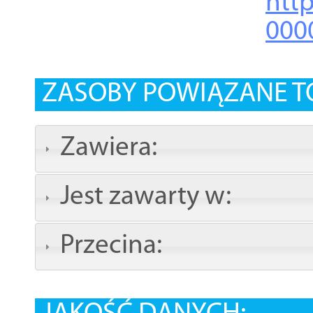
http
000
ZASOBY POWIĄZANE T
Zawiera:
Jest zawarty w:
Przecina: