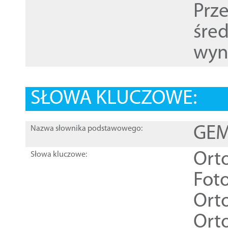
Prz
śre
wyn
SŁOWA KLUCZOWE:
GEME
Nazwa słownika podstawowego:
Ort
Słowa kluczowe:
Foto
Ort
Ort