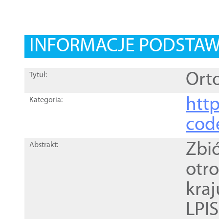
INFORMACJE PODSTA
Orto
Tytuł:
http
Kategoria:
cod
Zbi
Abstrakt:
otr
kra
LPI