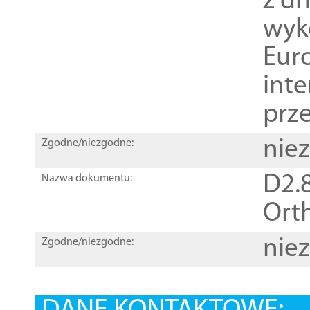
z dn
wyk
Euro
inte
prz
nie
Zgodne/niezgodne:
D2.8
Nazwa dokumentu:
Orth
nie
Zgodne/niezgodne: