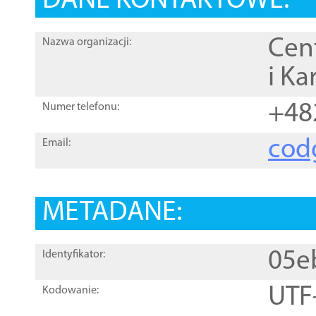
DANE KONTAKTOWE:
Cen
Nazwa organizacji:
i Ka
+48
Numer telefonu:
cod
Email:
METADANE:
05e
Identyfikator:
UTF
Kodowanie: