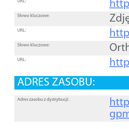
htt
URL:
Zdję
Słowo kluczowe:
htt
URL:
Ort
Słowo kluczowe:
http
URL:
ADRES ZASOBU:
http
Adres zasobu z dystrybucji:
gpm