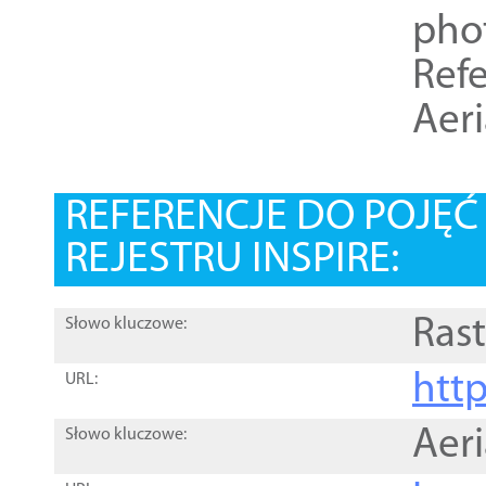
pho
Refe
Aer
REFERENCJE DO POJĘ
REJESTRU INSPIRE:
Rast
Słowo kluczowe:
htt
URL:
Aer
Słowo kluczowe: