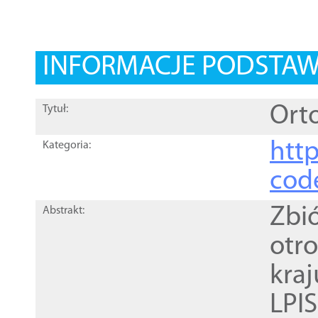
INFORMACJE PODSTA
Orto
Tytuł:
http
Kategoria:
cod
Zbi
Abstrakt:
otr
kra
LPI