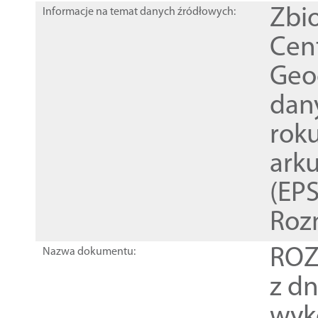
Zbi
Informacje na temat danych źródłowych:
Cen
Geod
dan
rok
ark
(EPS
Roz
ROZ
Nazwa dokumentu:
z dn
wyk