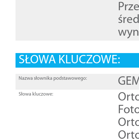
Prz
śre
wyn
SŁOWA KLUCZOWE:
GEME
Nazwa słownika podstawowego:
Ort
Słowa kluczowe:
Foto
Ort
Ort