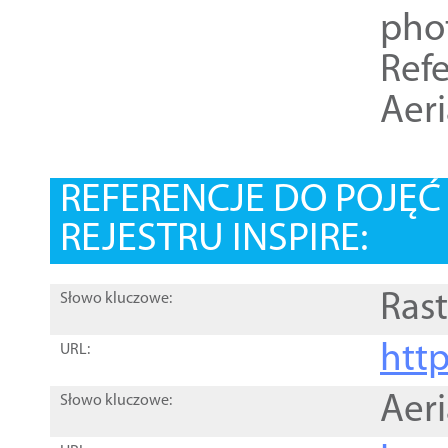
pho
Refe
Aer
REFERENCJE DO POJĘ
REJESTRU INSPIRE:
Rast
Słowo kluczowe:
htt
URL:
Aer
Słowo kluczowe: