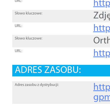
htt
URL:
Zdję
Słowo kluczowe:
htt
URL:
Ort
Słowo kluczowe:
http
URL:
ADRES ZASOBU:
http
Adres zasobu z dystrybucji:
gpm