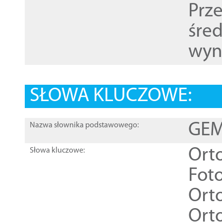
Prz
śre
wyn
SŁOWA KLUCZOWE:
GEME
Nazwa słownika podstawowego:
Ort
Słowa kluczowe:
Foto
Ort
Ort