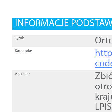
INFORMACJE PODSTA
Orto
Tytuł:
http
Kategoria:
cod
Zbi
Abstrakt:
otr
kra
LPI