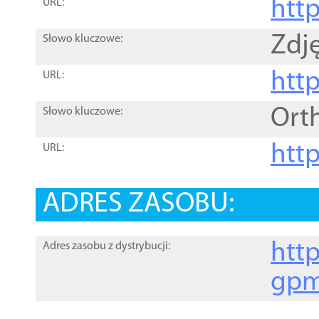
htt
URL:
Zdję
Słowo kluczowe:
htt
URL:
Ort
Słowo kluczowe:
http
URL:
ADRES ZASOBU:
http
Adres zasobu z dystrybucji:
gpm