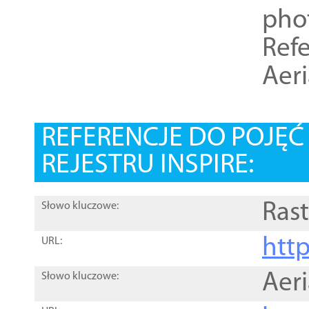
pho
Refe
Aer
REFERENCJE DO POJĘ
REJESTRU INSPIRE:
Rast
Słowo kluczowe:
htt
URL:
Aer
Słowo kluczowe: