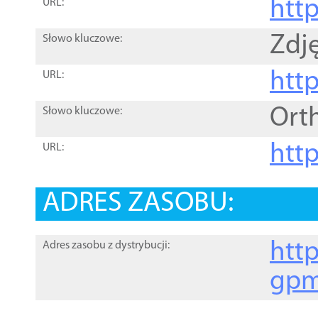
htt
URL:
Zdję
Słowo kluczowe:
htt
URL:
Ort
Słowo kluczowe:
http
URL:
ADRES ZASOBU:
http
Adres zasobu z dystrybucji:
gpm