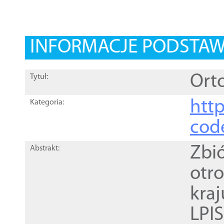
INFORMACJE PODSTA
Orto
Tytuł:
http
Kategoria:
cod
Zbi
Abstrakt:
otr
kra
LPI