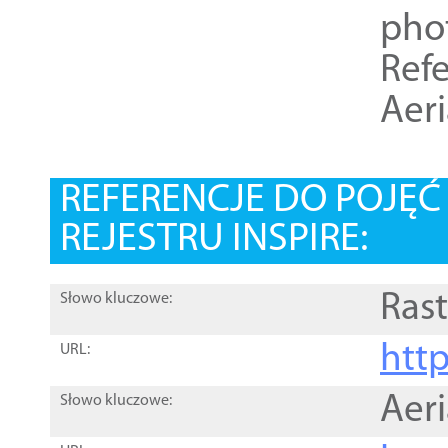
pho
Refe
Aer
REFERENCJE DO POJĘ
REJESTRU INSPIRE:
Rast
Słowo kluczowe:
htt
URL:
Aer
Słowo kluczowe: