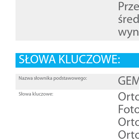
Prz
śre
wyn
SŁOWA KLUCZOWE:
GEME
Nazwa słownika podstawowego:
Ort
Słowa kluczowe:
Foto
Ort
Ort