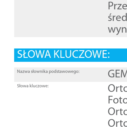
Prz
śre
wyn
SŁOWA KLUCZOWE:
GEME
Nazwa słownika podstawowego:
Ort
Słowa kluczowe:
Foto
Ort
Ort