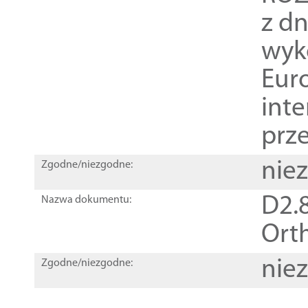
z dn
wyk
Euro
inte
prz
nie
Zgodne/niezgodne:
D2.8
Nazwa dokumentu:
Orth
nie
Zgodne/niezgodne: