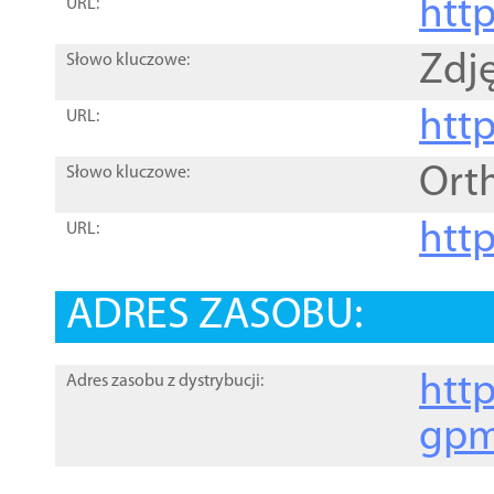
htt
URL:
Zdję
Słowo kluczowe:
htt
URL:
Ort
Słowo kluczowe:
http
URL:
ADRES ZASOBU:
http
Adres zasobu z dystrybucji:
gpm