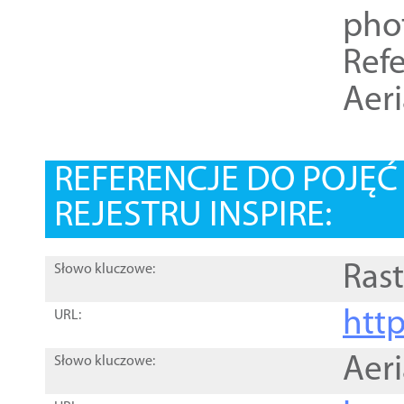
pho
Refe
Aer
REFERENCJE DO POJĘ
REJESTRU INSPIRE:
Rast
Słowo kluczowe:
htt
URL:
Aer
Słowo kluczowe: