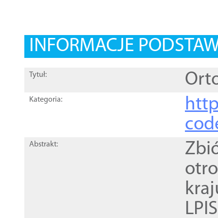
INFORMACJE PODSTA
Orto
Tytuł:
http
Kategoria:
cod
Zbi
Abstrakt:
otr
kra
LPI