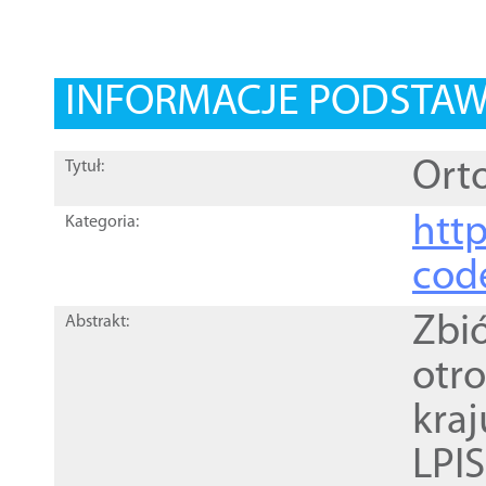
INFORMACJE PODSTA
Orto
Tytuł:
http
Kategoria:
cod
Zbi
Abstrakt:
otr
kra
LPI