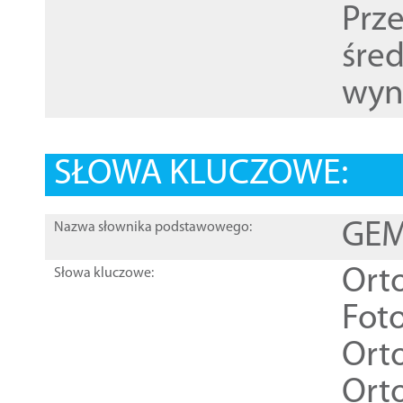
Prz
śre
wyn
SŁOWA KLUCZOWE:
GEME
Nazwa słownika podstawowego:
Ort
Słowa kluczowe:
Foto
Ort
Ort