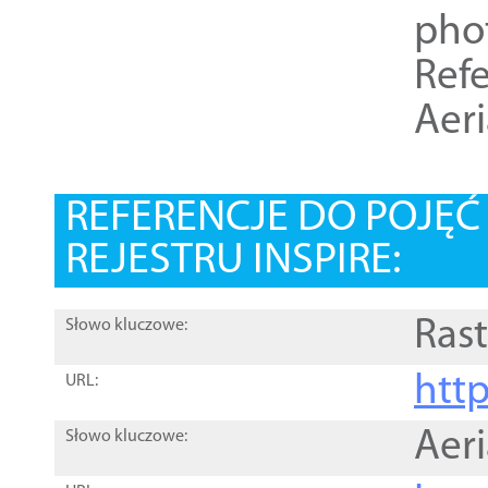
pho
Refe
Aer
REFERENCJE DO POJĘ
REJESTRU INSPIRE:
Rast
Słowo kluczowe:
htt
URL:
Aer
Słowo kluczowe: