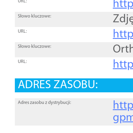
htt
URL:
Zdję
Słowo kluczowe:
htt
URL:
Ort
Słowo kluczowe:
http
URL:
ADRES ZASOBU:
http
Adres zasobu z dystrybucji:
gpm