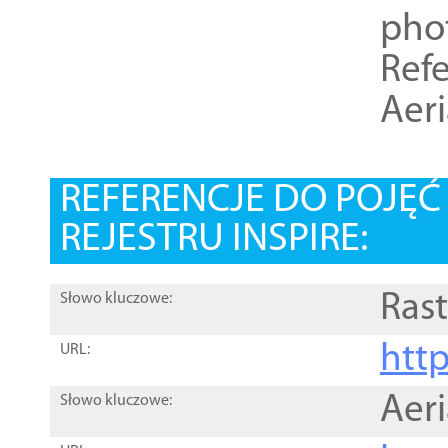
pho
Refe
Aer
REFERENCJE DO POJĘ
REJESTRU INSPIRE:
Rast
Słowo kluczowe:
htt
URL:
Aer
Słowo kluczowe: