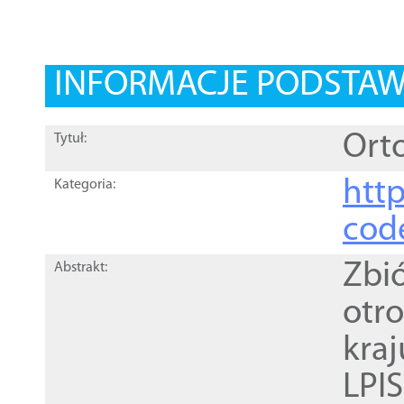
INFORMACJE PODSTA
Orto
Tytuł:
http
Kategoria:
cod
Zbi
Abstrakt:
otr
kra
LPI