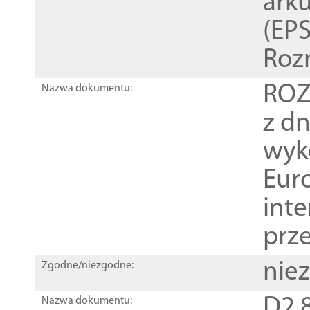
ark
(EPS
Roz
ROZ
Nazwa dokumentu:
z dn
wyk
Euro
inte
prz
nie
Zgodne/niezgodne:
D2.8
Nazwa dokumentu: