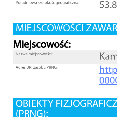
53.
Południowa szerokość geograficzna:
MIEJSCOWOŚCI ZAWART
Miejscowość:
Kam
Nazwa miejscowości:
htt
Adres URI zasobu PRNG:
000
OBIEKTY FIZJOGRAFIC
(PRNG):