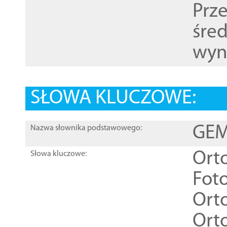
Prz
śre
wyn
SŁOWA KLUCZOWE:
GEME
Nazwa słownika podstawowego:
Ort
Słowa kluczowe:
Foto
Ort
Ort