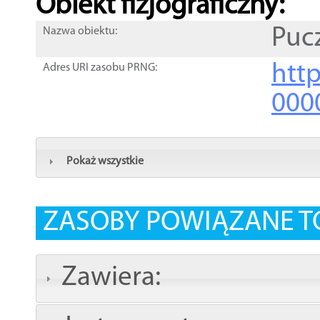
Obiekt fizjograficzny:
Puc
Nazwa obiektu:
http
Adres URI zasobu PRNG:
000
Pokaż wszystkie
ZASOBY POWIĄZANE T
Zawiera: