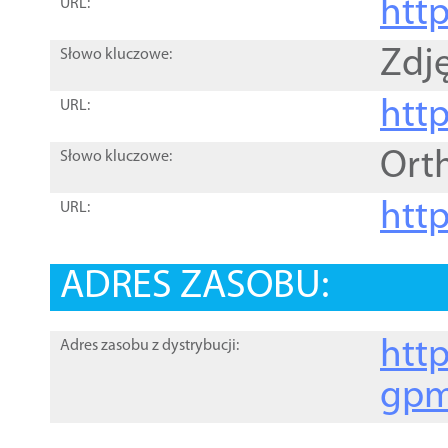
htt
URL:
Zdję
Słowo kluczowe:
htt
URL:
Ort
Słowo kluczowe:
http
URL:
ADRES ZASOBU:
http
Adres zasobu z dystrybucji:
gpm