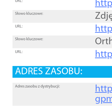
htt
URL:
Zdję
Słowo kluczowe:
htt
URL:
Ort
Słowo kluczowe:
http
URL:
ADRES ZASOBU:
http
Adres zasobu z dystrybucji:
gpm