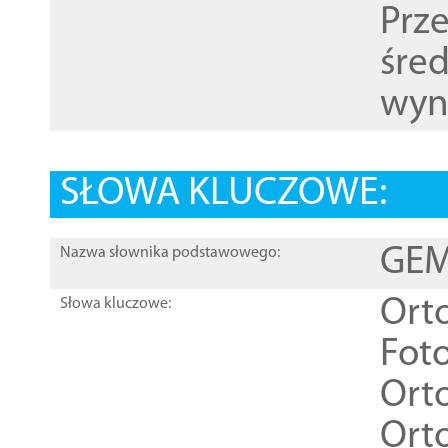
Prz
śre
wyn
SŁOWA KLUCZOWE:
GEME
Nazwa słownika podstawowego:
Ort
Słowa kluczowe:
Foto
Ort
Ort