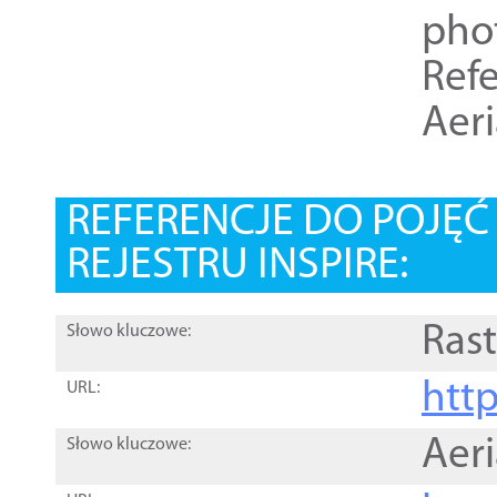
pho
Refe
Aer
REFERENCJE DO POJĘ
REJESTRU INSPIRE:
Rast
Słowo kluczowe:
htt
URL:
Aer
Słowo kluczowe: