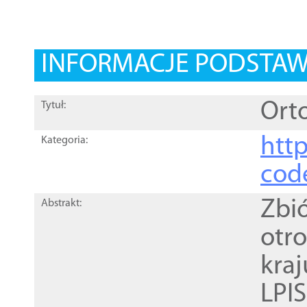
INFORMACJE PODSTA
Orto
Tytuł:
http
Kategoria:
cod
Zbi
Abstrakt:
otr
kra
LPI