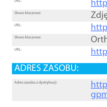
htt
URL:
Zdję
Słowo kluczowe:
htt
URL:
Ort
Słowo kluczowe:
http
URL:
ADRES ZASOBU:
http
Adres zasobu z dystrybucji:
gpm