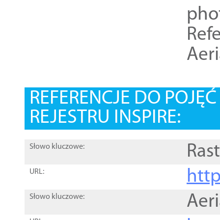
pho
Refe
Aer
REFERENCJE DO POJĘ
REJESTRU INSPIRE:
Rast
Słowo kluczowe:
htt
URL:
Aer
Słowo kluczowe: