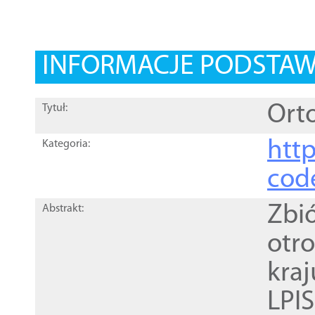
INFORMACJE PODSTA
Orto
Tytuł:
http
Kategoria:
cod
Zbi
Abstrakt:
otr
kra
LPI