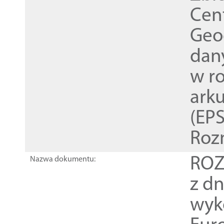
Cen
Geod
dan
w r
ark
(EPS
Roz
ROZ
Nazwa dokumentu:
z dn
wyk