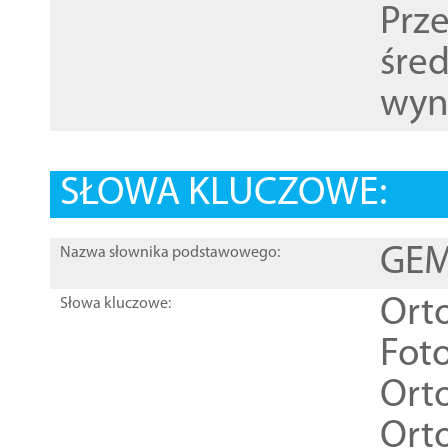
Prz
śre
wyn
SŁOWA KLUCZOWE:
GEME
Nazwa słownika podstawowego:
Ort
Słowa kluczowe:
Foto
Ort
Ort