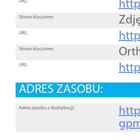
htt
URL:
Zdję
Słowo kluczowe:
htt
URL:
Ort
Słowo kluczowe:
http
URL:
ADRES ZASOBU:
http
Adres zasobu z dystrybucji:
gpm