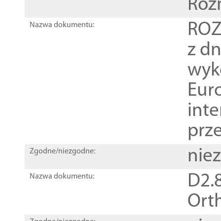
Roz
ROZ
Nazwa dokumentu:
z dn
wyk
Euro
inte
prz
nie
Zgodne/niezgodne:
D2.8
Nazwa dokumentu:
Orth