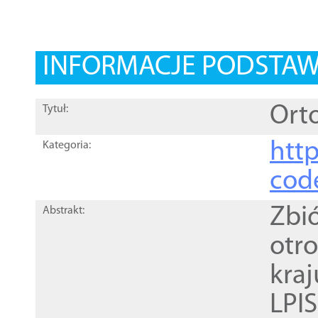
INFORMACJE PODSTA
Orto
Tytuł:
http
Kategoria:
cod
Zbi
Abstrakt:
otr
kra
LPI