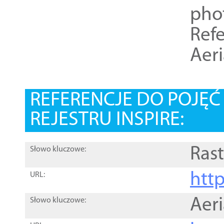
pho
Refe
Aer
REFERENCJE DO POJĘ
REJESTRU INSPIRE:
Rast
Słowo kluczowe:
htt
URL:
Aer
Słowo kluczowe: