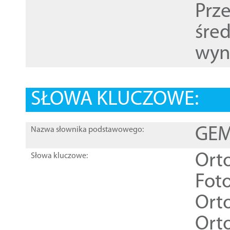
Prz
śre
wyn
SŁOWA KLUCZOWE:
GEME
Nazwa słownika podstawowego:
Ort
Słowa kluczowe:
Foto
Ort
Ort