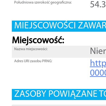
54.
Południowa szerokość geograficzna:
MIEJSCOWOŚCI ZAWART
Miejscowość:
Nie
Nazwa miejscowości:
htt
Adres URI zasobu PRNG:
000
ZASOBY POWIĄZANE T