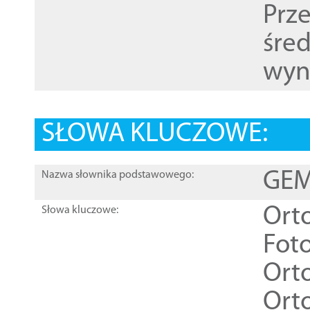
Prz
śre
wyn
SŁOWA KLUCZOWE:
GEME
Nazwa słownika podstawowego:
Ort
Słowa kluczowe:
Foto
Ort
Ort