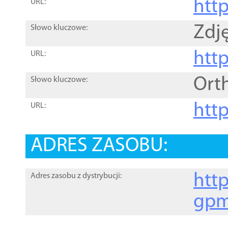
htt
URL:
Zdję
Słowo kluczowe:
htt
URL:
Ort
Słowo kluczowe:
http
URL:
ADRES ZASOBU:
http
Adres zasobu z dystrybucji:
gpm