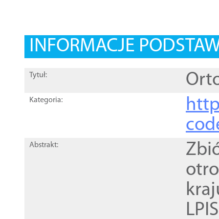
INFORMACJE PODSTA
Orto
Tytuł:
http
Kategoria:
cod
Zbi
Abstrakt:
otr
kra
LPI