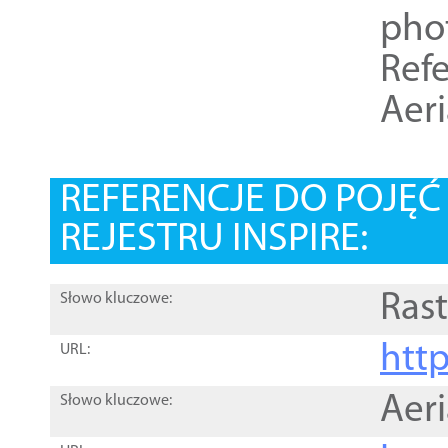
pho
Refe
Aer
REFERENCJE DO POJĘ
REJESTRU INSPIRE:
Rast
Słowo kluczowe:
htt
URL:
Aer
Słowo kluczowe: