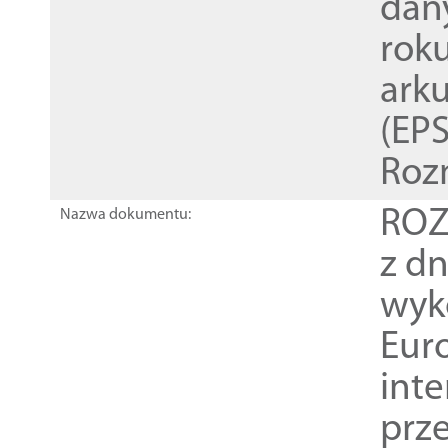
dan
rok
ark
(EPS
Roz
ROZ
Nazwa dokumentu:
z dn
wyk
Euro
inte
prz