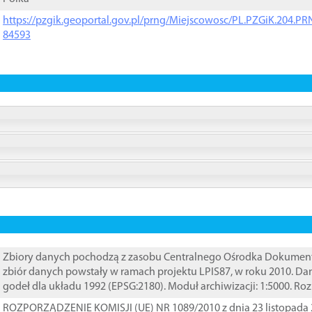
https://pzgik.geoportal.gov.pl/prng/Miejscowosc/PL.PZGiK.204.
84593
Zbiory danych pochodzą z zasobu Centralnego Ośrodka Dokumentacj
zbiór danych powstały w ramach projektu LPIS87, w roku 2010. D
godeł dla układu 1992 (EPSG:2180). Moduł archiwizacji: 1:5000. Ro
ROZPORZĄDZENIE KOMISJI (UE) NR 1089/2010 z dnia 23 listopada 