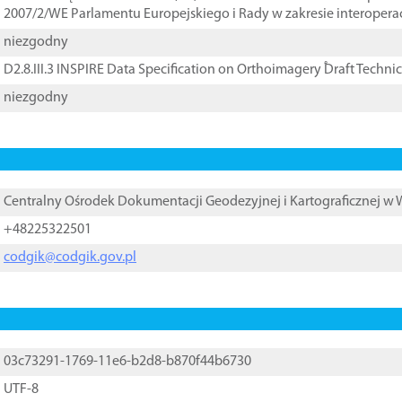
2007/2/WE Parlamentu Europejskiego i Rady w zakresie interopera
niezgodny
D2.8.III.3 INSPIRE Data Specification on Orthoimagery ֠Draft Techni
niezgodny
Centralny Ośrodek Dokumentacji Geodezyjnej i Kartograficznej w
+48225322501
codgik@codgik.gov.pl
03c73291-1769-11e6-b2d8-b870f44b6730
UTF-8