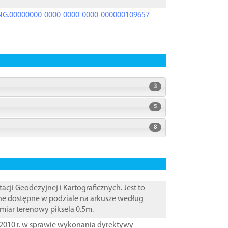
PRNG.00000000-0000-0000-0000-000000109657-
3
5
8
i Geodezyjnej i Kartograficznych. Jest to
ane dostępne w podziale na arkusze według
zmiar terenowy piksela 0.5m.
2010 r. w sprawie wykonania dyrektywy