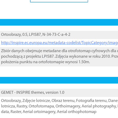
Ortoobrazy, 0.5, LPIS87, N-34-73-C-a-4-2
http://inspire.ec.europa.eu/metadata-codelist/TopicCategory/im
Zbiór danych obejmuje metadane dla otrofotomap cyfrowych dla o
pochodzącą z projektu LPIS87. Zdjęcia wykonane w roku 2010. Prz
położenia punktu na ortofotomapie wynosi 1.50m.
GEMET - INSPIRE themes, version 1.0
Ortoobrazy
,
Zdjęcie lotnicze
,
Obraz terenu
,
Fotografia terenu
,
Dane 
lotnicza
,
Rastry
,
Ortofotomapa
,
Orthoimagery
,
Aerial photography
,
data
,
Raster
,
Aerial ortoimagery
,
Aerial orthophotomap