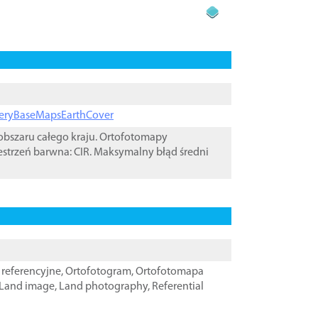
ageryBaseMapsEarthCover
bszaru całego kraju. Ortofotomapy
estrzeń barwna: CIR. Maksymalny błąd średni
referencyjne
,
Ortofotogram
,
Ortofotomapa
Land image
,
Land photography
,
Referential