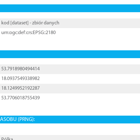
kod [
dataset
] - zbiór danych
urn:ogc:def:crs:EPSG::2180
53.7918980494414
18.0937549338982
18.1249952192287
53.7706018755439
ASOBU (PRNG):
Pólka