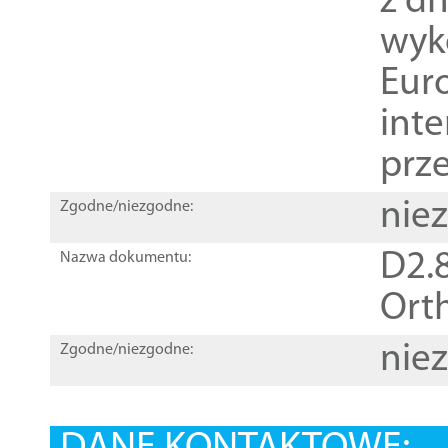
z dn
wyk
Euro
inte
prz
nie
Zgodne/niezgodne:
D2.8
Nazwa dokumentu:
Orth
nie
Zgodne/niezgodne: