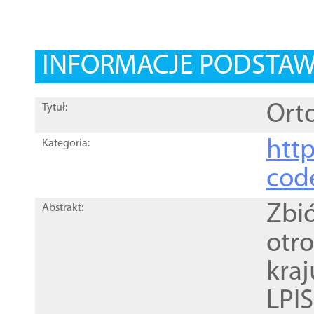
INFORMACJE PODSTA
Orto
Tytuł:
http
Kategoria:
cod
Zbi
Abstrakt:
otr
kra
LPI