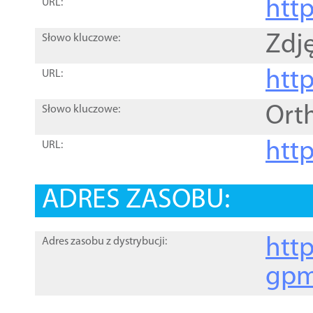
htt
URL:
Zdję
Słowo kluczowe:
htt
URL:
Ort
Słowo kluczowe:
http
URL:
ADRES ZASOBU:
http
Adres zasobu z dystrybucji:
gpm