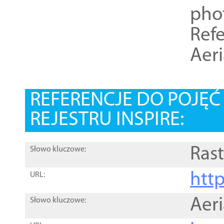
pho
Refe
Aer
REFERENCJE DO POJĘ
REJESTRU INSPIRE:
Rast
Słowo kluczowe:
htt
URL:
Aer
Słowo kluczowe: