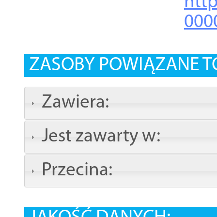
http
000
ZASOBY POWIĄZANE T
Zawiera:
Jest zawarty w:
Przecina: