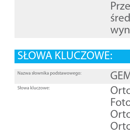
Prz
śre
wyn
SŁOWA KLUCZOWE:
GEME
Nazwa słownika podstawowego:
Ort
Słowa kluczowe:
Foto
Ort
Ort