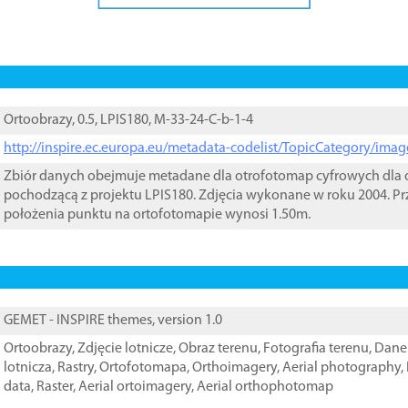
Ortoobrazy, 0.5, LPIS180, M-33-24-C-b-1-4
http://inspire.ec.europa.eu/metadata-codelist/TopicCategory/im
Zbiór danych obejmuje metadane dla otrofotomap cyfrowych dla o
pochodzącą z projektu LPIS180. Zdjęcia wykonane w roku 2004. Pr
położenia punktu na ortofotomapie wynosi 1.50m.
GEMET - INSPIRE themes, version 1.0
Ortoobrazy
,
Zdjęcie lotnicze
,
Obraz terenu
,
Fotografia terenu
,
Dane 
lotnicza
,
Rastry
,
Ortofotomapa
,
Orthoimagery
,
Aerial photography
,
data
,
Raster
,
Aerial ortoimagery
,
Aerial orthophotomap