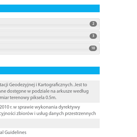
2
3
10
i Geodezyjnej i Kartograficznych. Jest to
Dane dostępne w podziale na arkusze według
zmiar terenowy piksela 0.5m.
2010 r. w sprawie wykonania dyrektywy
cyjności zbiorów i usług danych przestrzennych
cal Guidelines