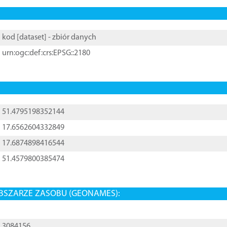
kod [
dataset
] - zbiór danych
urn:ogc:def:crs:EPSG::2180
51.4795198352144
17.6562604332849
17.6874898416544
51.4579800385474
BSZARZE ZASOBU (GEONAMES):
3084156