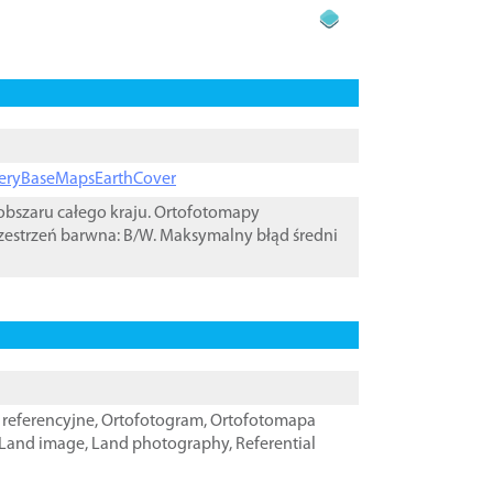
ageryBaseMapsEarthCover
bszaru całego kraju. Ortofotomapy
zestrzeń barwna: B/W. Maksymalny błąd średni
referencyjne
,
Ortofotogram
,
Ortofotomapa
Land image
,
Land photography
,
Referential