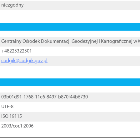
niezgodny
Centralny Ośrodek Dokumentacji Geodezyjnej i Kartograficznej w
+48225322501
codgik@codgik.gov.pl
03b01d91-1768-11e6-8497-b870f44b6730
UTF-8
ISO 19115
2003/cor.1:2006