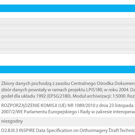
Zbiory danych pochodzą z zasobu Centralnego Ośrodka Dokumentacj
zbiór danych powstały w ramach projektu LPIS180, w roku 2004. 
godeł dla układu 1992 (EPSG:2180). Moduł archiwizacji: 1:5000. Ro
ROZPORZĄDZENIE KOMISJI (UE) NR 1089/2010 z dnia 23 listopada 
2007/2/WE Parlamentu Europejskiego i Rady w zakresie interopera
niezgodny
D2.8.III.3 INSPIRE Data Specification on Orthoimagery ֠Draft Techni