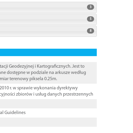
3
5
8
i Geodezyjnej i Kartograficznych. Jest to
Dane dostępne w podziale na arkusze według
zmiar terenowy piksela 0.25m.
2010 r. w sprawie wykonania dyrektywy
cyjności zbiorów i usług danych przestrzennych
cal Guidelines