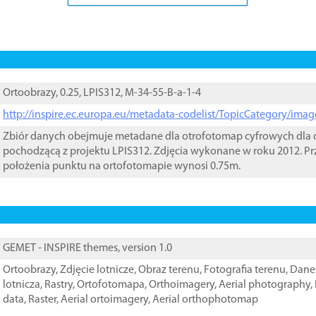
Ortoobrazy, 0.25, LPIS312, M-34-55-B-a-1-4
http://inspire.ec.europa.eu/metadata-codelist/TopicCategory/im
Zbiór danych obejmuje metadane dla otrofotomap cyfrowych dla o
pochodzącą z projektu LPIS312. Zdjęcia wykonane w roku 2012. Pr
położenia punktu na ortofotomapie wynosi 0.75m.
GEMET - INSPIRE themes, version 1.0
Ortoobrazy
,
Zdjęcie lotnicze
,
Obraz terenu
,
Fotografia terenu
,
Dane 
lotnicza
,
Rastry
,
Ortofotomapa
,
Orthoimagery
,
Aerial photography
,
data
,
Raster
,
Aerial ortoimagery
,
Aerial orthophotomap