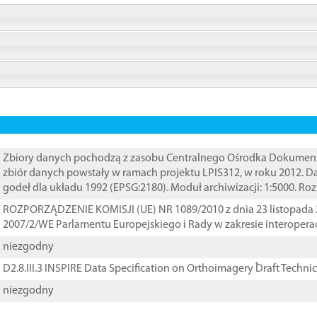
Zbiory danych pochodzą z zasobu Centralnego Ośrodka Dokumentacj
zbiór danych powstały w ramach projektu LPIS312, w roku 2012. 
godeł dla układu 1992 (EPSG:2180). Moduł archiwizacji: 1:5000. Ro
ROZPORZĄDZENIE KOMISJI (UE) NR 1089/2010 z dnia 23 listopada 
2007/2/WE Parlamentu Europejskiego i Rady w zakresie interopera
niezgodny
D2.8.III.3 INSPIRE Data Specification on Orthoimagery ֠Draft Techni
niezgodny