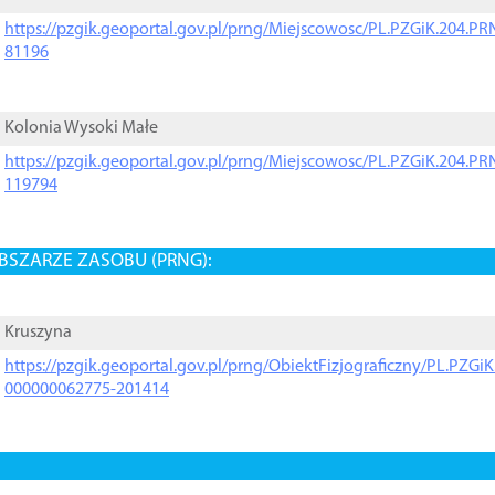
https://pzgik.geoportal.gov.pl/prng/Miejscowosc/PL.PZGiK.204.
81196
Kolonia Wysoki Małe
https://pzgik.geoportal.gov.pl/prng/Miejscowosc/PL.PZGiK.204.
119794
BSZARZE ZASOBU (PRNG):
Kruszyna
https://pzgik.geoportal.gov.pl/prng/ObiektFizjograficzny/PL.PZG
000000062775-201414