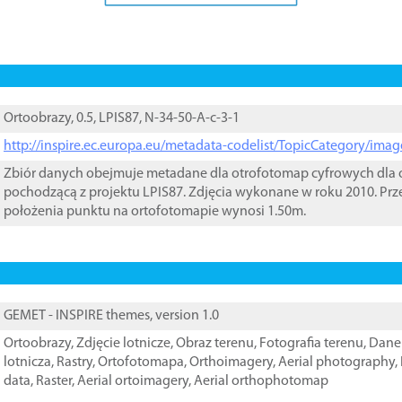
Ortoobrazy, 0.5, LPIS87, N-34-50-A-c-3-1
http://inspire.ec.europa.eu/metadata-codelist/TopicCategory/im
Zbiór danych obejmuje metadane dla otrofotomap cyfrowych dla o
pochodzącą z projektu LPIS87. Zdjęcia wykonane w roku 2010. Prz
położenia punktu na ortofotomapie wynosi 1.50m.
GEMET - INSPIRE themes, version 1.0
Ortoobrazy
,
Zdjęcie lotnicze
,
Obraz terenu
,
Fotografia terenu
,
Dane 
lotnicza
,
Rastry
,
Ortofotomapa
,
Orthoimagery
,
Aerial photography
,
data
,
Raster
,
Aerial ortoimagery
,
Aerial orthophotomap