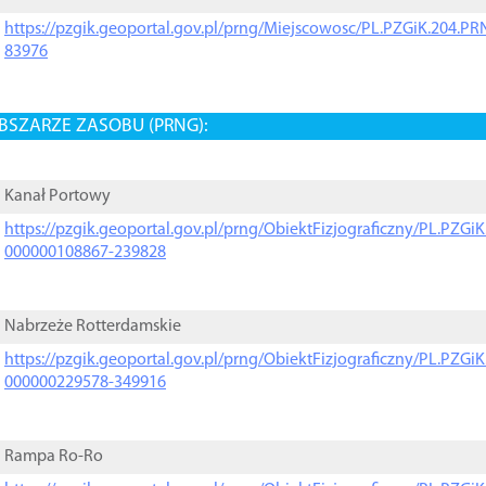
https://pzgik.geoportal.gov.pl/prng/Miejscowosc/PL.PZGiK.204.
83976
BSZARZE ZASOBU (PRNG):
Kanał Portowy
https://pzgik.geoportal.gov.pl/prng/ObiektFizjograficzny/PL.PZG
000000108867-239828
Nabrzeże Rotterdamskie
https://pzgik.geoportal.gov.pl/prng/ObiektFizjograficzny/PL.PZG
000000229578-349916
Rampa Ro-Ro