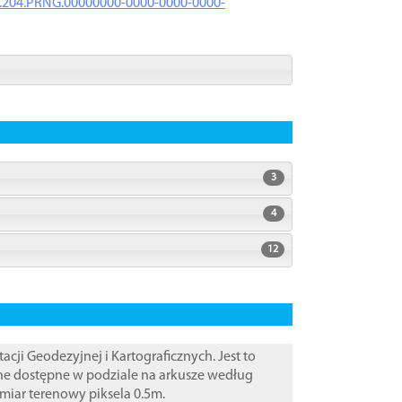
iK.204.PRNG.00000000-0000-0000-0000-
3
4
12
i Geodezyjnej i Kartograficznych. Jest to
ane dostępne w podziale na arkusze według
zmiar terenowy piksela 0.5m.