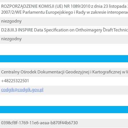
ROZPORZĄDZENIE KOMISJI (UE) NR 1089/2010 z dnia 23 listopada 
2007/2/WE Parlamentu Europejskiego i Rady w zakresie interopera
niezgodny
D2.8.III.3 INSPIRE Data Specification on Orthoimagery ֠Draft Techni
niezgodny
Centralny Ośrodek Dokumentacji Geodezyjnej i Kartograficznej w
+48225322501
codgik@codgik.gov.pl
0398cf8f-1769-11e6-aeaa-b870f44b6730