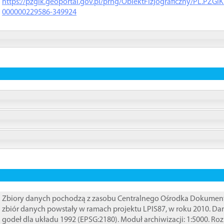
https://pzgik.geoportal.gov.pl/prng/ObiektFizjograficzny/PL.PZG
000000229586-349924
Zbiory danych pochodzą z zasobu Centralnego Ośrodka Dokumentacj
zbiór danych powstały w ramach projektu LPIS87, w roku 2010. D
godeł dla układu 1992 (EPSG:2180). Moduł archiwizacji: 1:5000. Ro