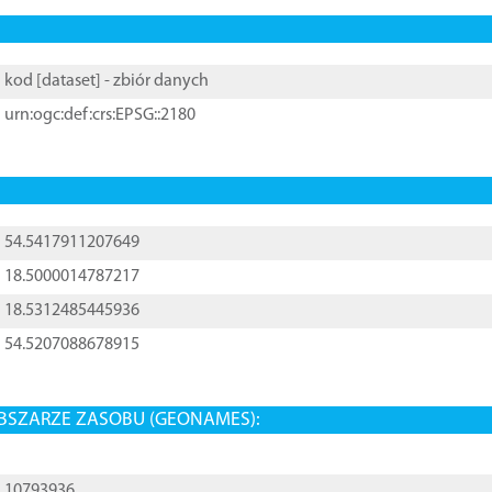
kod [
dataset
] - zbiór danych
urn:ogc:def:crs:EPSG::2180
54.5417911207649
18.5000014787217
18.5312485445936
54.5207088678915
BSZARZE ZASOBU (GEONAMES):
10793936