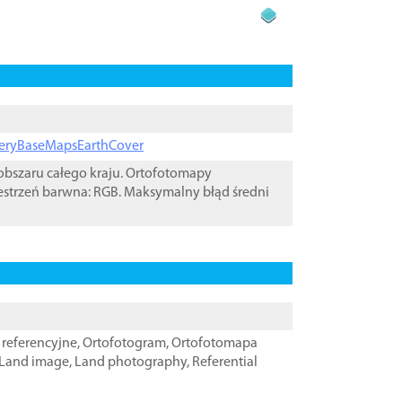
ageryBaseMapsEarthCover
bszaru całego kraju. Ortofotomapy
estrzeń barwna: RGB. Maksymalny błąd średni
referencyjne
,
Ortofotogram
,
Ortofotomapa
Land image
,
Land photography
,
Referential