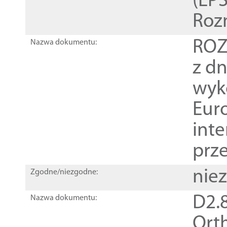
(EPS
Roz
ROZ
Nazwa dokumentu:
z dn
wyk
Euro
inte
prz
nie
Zgodne/niezgodne:
D2.8
Nazwa dokumentu:
Orth