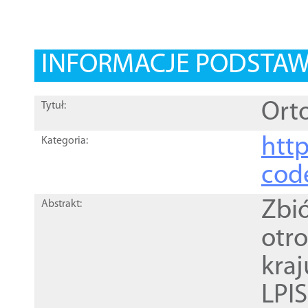
INFORMACJE PODSTA
Orto
Tytuł:
http
Kategoria:
cod
Zbi
Abstrakt:
otr
kra
LPI