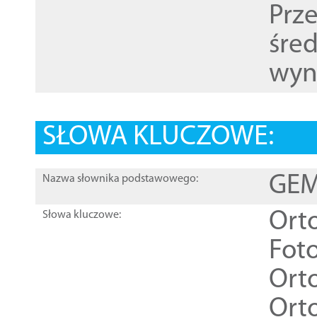
Prz
śre
wyn
SŁOWA KLUCZOWE:
GEME
Nazwa słownika podstawowego:
Ort
Słowa kluczowe:
Foto
Ort
Ort