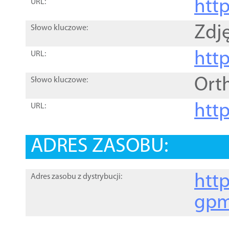
htt
URL:
Zdję
Słowo kluczowe:
htt
URL:
Ort
Słowo kluczowe:
http
URL:
ADRES ZASOBU:
http
Adres zasobu z dystrybucji:
gpm