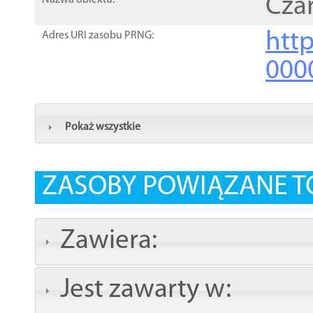
Cza
Nazwa obiektu:
http
Adres URI zasobu PRNG:
000
Pokaż wszystkie
ZASOBY POWIĄZANE T
Zawiera:
Jest zawarty w: