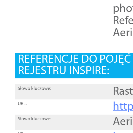
pho
Refe
Aer
REFERENCJE DO POJĘ
REJESTRU INSPIRE:
Rast
Słowo kluczowe:
htt
URL:
Aer
Słowo kluczowe: