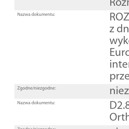
Roz
ROZ
Nazwa dokumentu:
z dn
wyk
Euro
inte
prz
nie
Zgodne/niezgodne:
D2.8
Nazwa dokumentu:
Orth