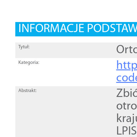
INFORMACJE PODSTA
Orto
Tytuł:
http
Kategoria:
cod
Zbi
Abstrakt:
otr
kra
LPI