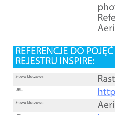
pho
Refe
Aer
REFERENCJE DO POJĘ
REJESTRU INSPIRE:
Rast
Słowo kluczowe:
htt
URL:
Aer
Słowo kluczowe: