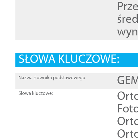
Prz
śre
wyn
SŁOWA KLUCZOWE:
GEME
Nazwa słownika podstawowego:
Ort
Słowa kluczowe:
Foto
Ort
Ort