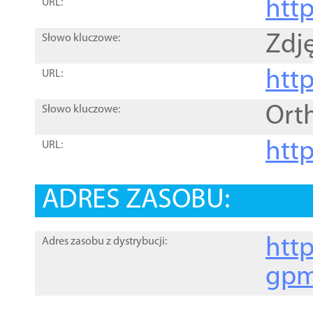
htt
URL:
Zdję
Słowo kluczowe:
htt
URL:
Ort
Słowo kluczowe:
http
URL:
ADRES ZASOBU:
http
Adres zasobu z dystrybucji:
gpm