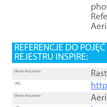
pho
Refe
Aer
REFERENCJE DO POJĘ
REJESTRU INSPIRE:
Rast
Słowo kluczowe:
htt
URL:
Aer
Słowo kluczowe: