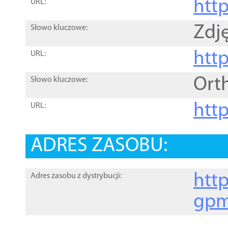
htt
URL:
Zdję
Słowo kluczowe:
htt
URL:
Ort
Słowo kluczowe:
http
URL:
ADRES ZASOBU:
http
Adres zasobu z dystrybucji:
gpm