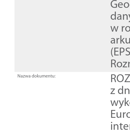
Geod
dan
w r
ark
(EPS
Roz
ROZ
Nazwa dokumentu:
z dn
wyk
Euro
inte