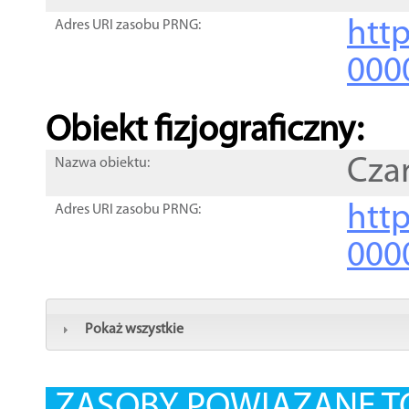
http
Adres URI zasobu PRNG:
000
Obiekt fizjograficzny:
Cza
Nazwa obiektu:
http
Adres URI zasobu PRNG:
000
Pokaż wszystkie
ZASOBY POWIĄZANE T