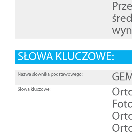
Prz
śre
wyn
SŁOWA KLUCZOWE:
GEME
Nazwa słownika podstawowego:
Ort
Słowa kluczowe:
Foto
Ort
Ort