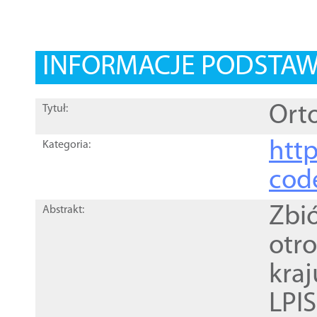
INFORMACJE PODSTA
Orto
Tytuł:
http
Kategoria:
cod
Zbi
Abstrakt:
otr
kra
LPI