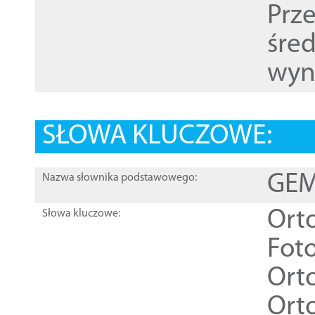
Prz
śre
wyn
SŁOWA KLUCZOWE:
GEME
Nazwa słownika podstawowego:
Ort
Słowa kluczowe:
Foto
Ort
Ort