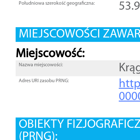
53.
Południowa szerokość geograficzna:
MIEJSCOWOŚCI ZAWART
Miejscowość:
Krą
Nazwa miejscowości:
htt
Adres URI zasobu PRNG:
000
OBIEKTY FIZJOGRAFIC
(PRNG):