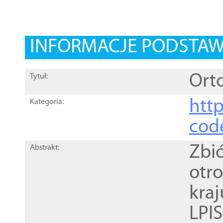
INFORMACJE PODSTA
Orto
Tytuł:
http
Kategoria:
cod
Zbi
Abstrakt:
otr
kra
LPI