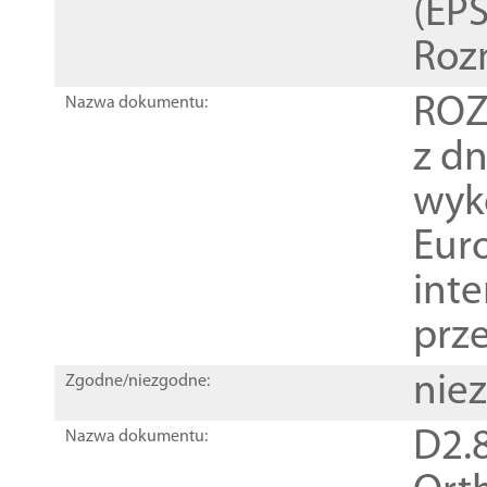
(EPS
Roz
ROZ
Nazwa dokumentu:
z dn
wyk
Euro
inte
prz
nie
Zgodne/niezgodne:
D2.8
Nazwa dokumentu: