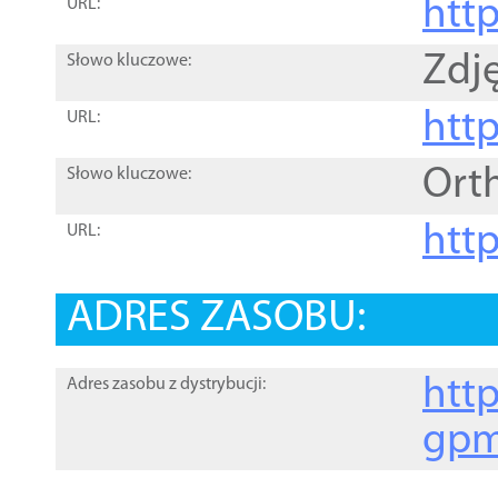
htt
URL:
Zdję
Słowo kluczowe:
htt
URL:
Ort
Słowo kluczowe:
http
URL:
ADRES ZASOBU:
http
Adres zasobu z dystrybucji:
gpm