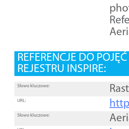
pho
Refe
Aer
REFERENCJE DO POJĘ
REJESTRU INSPIRE:
Rast
Słowo kluczowe:
htt
URL:
Aer
Słowo kluczowe: