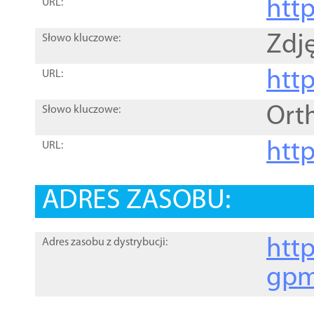
htt
URL:
Zdję
Słowo kluczowe:
htt
URL:
Ort
Słowo kluczowe:
http
URL:
ADRES ZASOBU:
http
Adres zasobu z dystrybucji:
gpm