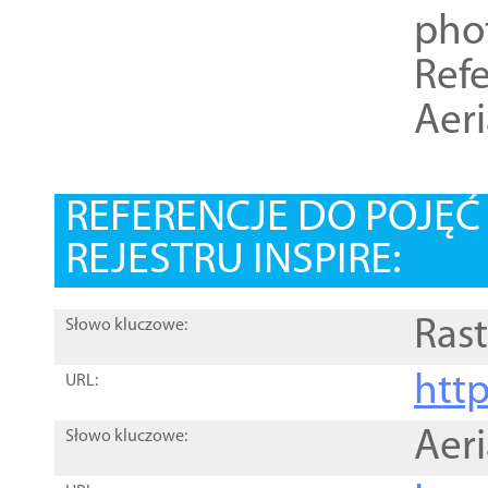
pho
Refe
Aer
REFERENCJE DO POJĘ
REJESTRU INSPIRE:
Rast
Słowo kluczowe:
htt
URL:
Aer
Słowo kluczowe: