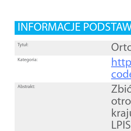
INFORMACJE PODSTA
Orto
Tytuł:
http
Kategoria:
cod
Zbi
Abstrakt:
otr
kra
LPI