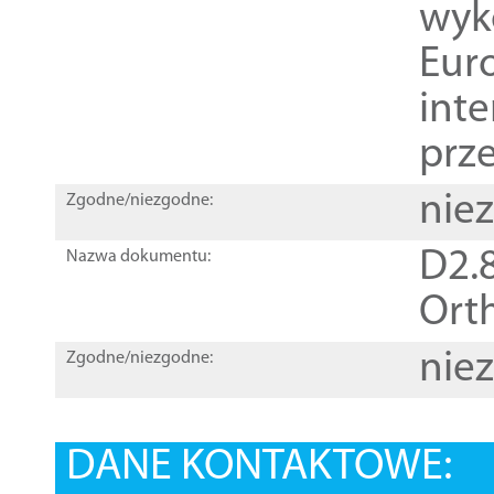
wyk
Euro
inte
prz
nie
Zgodne/niezgodne:
D2.8
Nazwa dokumentu:
Orth
nie
Zgodne/niezgodne:
DANE KONTAKTOWE: