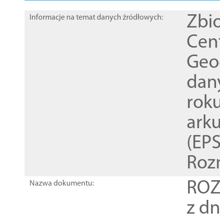
Zbi
Informacje na temat danych źródłowych:
Cen
Geod
dan
rok
ark
(EPS
Roz
ROZ
Nazwa dokumentu:
z dn