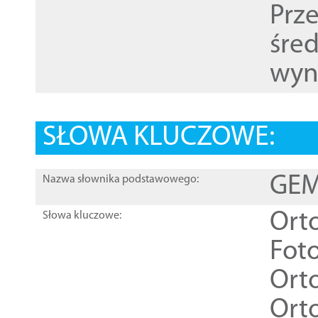
Prz
śre
wyn
SŁOWA KLUCZOWE:
GEME
Nazwa słownika podstawowego:
Ort
Słowa kluczowe:
Foto
Ort
Ort