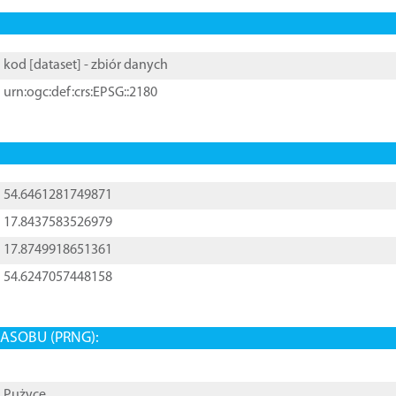
kod [
dataset
] - zbiór danych
urn:ogc:def:crs:EPSG::2180
54.6461281749871
17.8437583526979
17.8749918651361
54.6247057448158
ASOBU (PRNG):
Pużyce