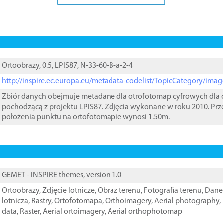
Ortoobrazy, 0.5, LPIS87, N-33-60-B-a-2-4
http://inspire.ec.europa.eu/metadata-codelist/TopicCategory/im
Zbiór danych obejmuje metadane dla otrofotomap cyfrowych dla o
pochodzącą z projektu LPIS87. Zdjęcia wykonane w roku 2010. Prz
położenia punktu na ortofotomapie wynosi 1.50m.
GEMET - INSPIRE themes, version 1.0
Ortoobrazy
,
Zdjęcie lotnicze
,
Obraz terenu
,
Fotografia terenu
,
Dane 
lotnicza
,
Rastry
,
Ortofotomapa
,
Orthoimagery
,
Aerial photography
,
data
,
Raster
,
Aerial ortoimagery
,
Aerial orthophotomap