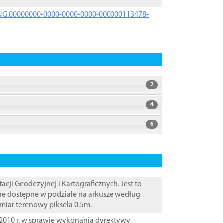
PRNG.00000000-0000-0000-0000-000000113478-
2
4
6
i Geodezyjnej i Kartograficznych. Jest to
ane dostępne w podziale na arkusze według
zmiar terenowy piksela 0.5m.
2010 r. w sprawie wykonania dyrektywy