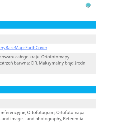
ageryBaseMapsEarthCover
bszaru całego kraju. Ortofotomapy
estrzeń barwna: CIR. Maksymalny błąd średni
referencyjne
,
Ortofotogram
,
Ortofotomapa
Land image
,
Land photography
,
Referential