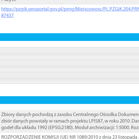
https://pzgik.geoportal.gov.pl/prng/Miejscowosc/PL.PZGiK.204.
87437
Zbiory danych pochodzą z zasobu Centralnego Ośrodka Dokumentacj
zbiór danych powstały w ramach projektu LPIS87, w roku 2010. D
godeł dla układu 1992 (EPSG:2180). Moduł archiwizacji: 1:5000. Ro
ROZPORZĄDZENIE KOMISJI (UE) NR 1089/2010 z dnia 23 listopada 