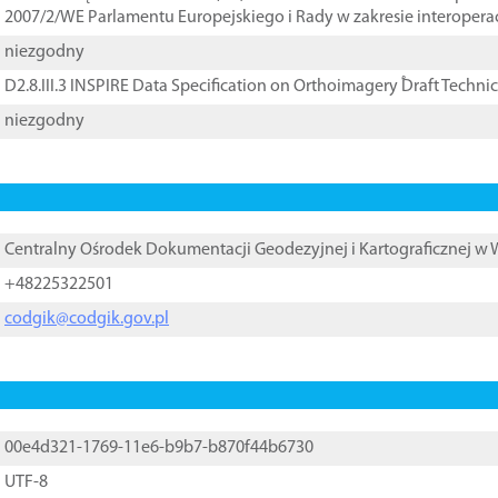
2007/2/WE Parlamentu Europejskiego i Rady w zakresie interopera
niezgodny
D2.8.III.3 INSPIRE Data Specification on Orthoimagery ֠Draft Techni
niezgodny
Centralny Ośrodek Dokumentacji Geodezyjnej i Kartograficznej w
+48225322501
codgik@codgik.gov.pl
00e4d321-1769-11e6-b9b7-b870f44b6730
UTF-8