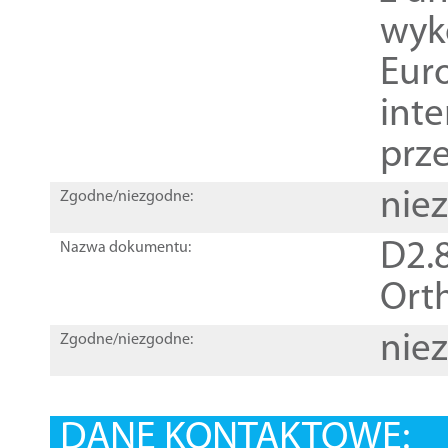
wyk
Euro
inte
prz
nie
Zgodne/niezgodne:
D2.8
Nazwa dokumentu:
Orth
nie
Zgodne/niezgodne:
DANE KONTAKTOWE: