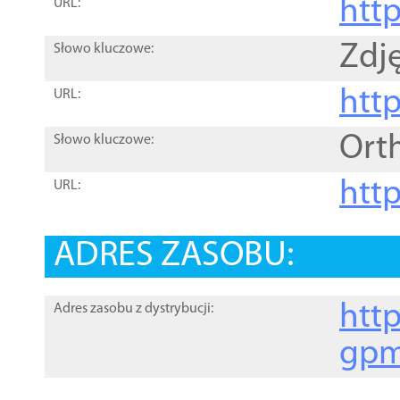
htt
URL:
Zdję
Słowo kluczowe:
htt
URL:
Ort
Słowo kluczowe:
http
URL:
ADRES ZASOBU:
http
Adres zasobu z dystrybucji:
gpm