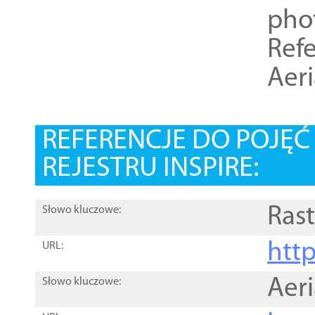
pho
Refe
Aer
REFERENCJE DO POJĘ
REJESTRU INSPIRE:
Rast
Słowo kluczowe:
htt
URL:
Aer
Słowo kluczowe: