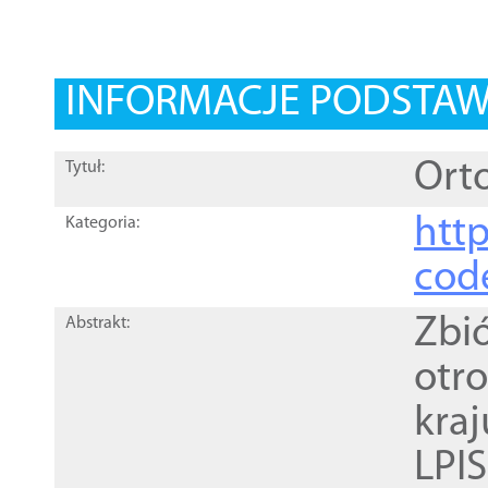
INFORMACJE PODSTA
Orto
Tytuł:
http
Kategoria:
cod
Zbi
Abstrakt:
otr
kra
LPI