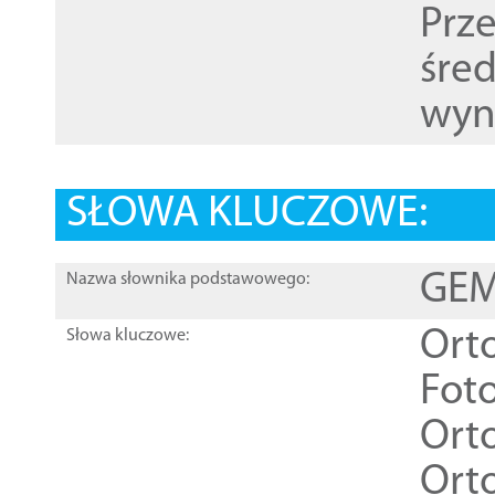
Prz
śre
wyn
SŁOWA KLUCZOWE:
GEME
Nazwa słownika podstawowego:
Ort
Słowa kluczowe:
Foto
Ort
Ort