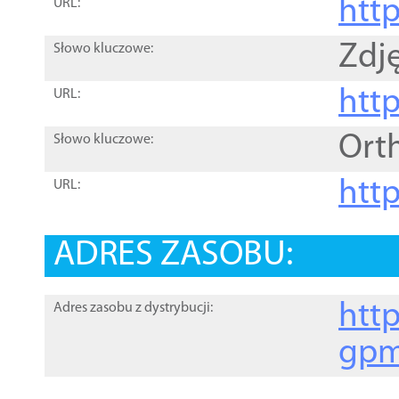
htt
URL:
Zdję
Słowo kluczowe:
htt
URL:
Ort
Słowo kluczowe:
http
URL:
ADRES ZASOBU:
http
Adres zasobu z dystrybucji:
gpm