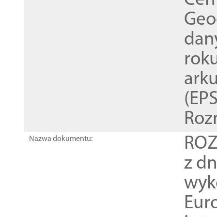
Cen
Geod
dan
rok
ark
(EPS
Roz
ROZ
Nazwa dokumentu:
z dn
wyk
Euro