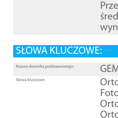
Prz
śre
wyn
SŁOWA KLUCZOWE:
GEME
Nazwa słownika podstawowego:
Ort
Słowa kluczowe:
Foto
Ort
Ort