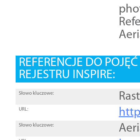
pho
Refe
Aer
REFERENCJE DO POJĘ
REJESTRU INSPIRE:
Rast
Słowo kluczowe:
htt
URL:
Aer
Słowo kluczowe: