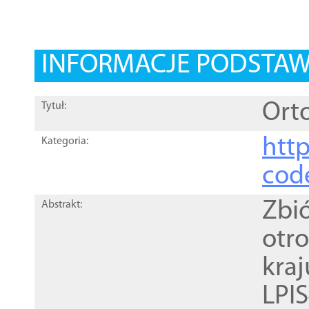
INFORMACJE PODSTA
Orto
Tytuł:
http
Kategoria:
cod
Zbi
Abstrakt:
otr
kra
LPI