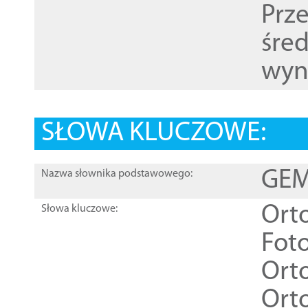
Prz
śre
wyn
SŁOWA KLUCZOWE:
GEME
Nazwa słownika podstawowego:
Ort
Słowa kluczowe:
Foto
Ort
Ort