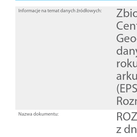
Zbi
Informacje na temat danych źródłowych:
Cen
Geod
dan
rok
ark
(EPS
Roz
ROZ
Nazwa dokumentu:
z dn