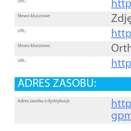
htt
URL:
Zdję
Słowo kluczowe:
htt
URL:
Ort
Słowo kluczowe:
http
URL:
ADRES ZASOBU:
http
Adres zasobu z dystrybucji:
gpm