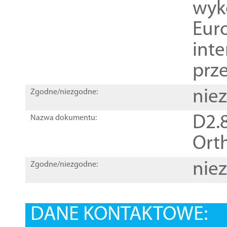
wyk
Euro
inte
prz
nie
Zgodne/niezgodne:
D2.8
Nazwa dokumentu:
Orth
nie
Zgodne/niezgodne:
DANE KONTAKTOWE: