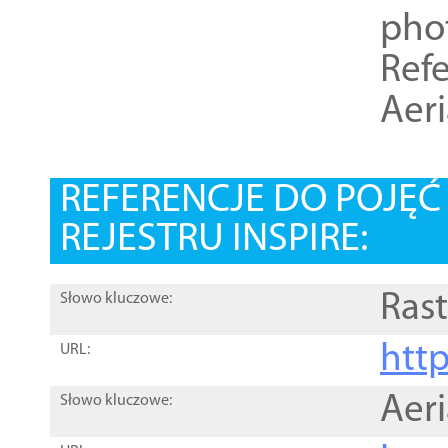
pho
Refe
Aer
REFERENCJE DO POJĘ
REJESTRU INSPIRE:
Rast
Słowo kluczowe:
htt
URL:
Aer
Słowo kluczowe: