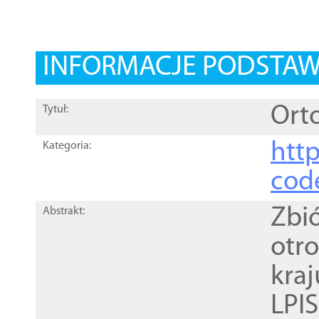
INFORMACJE PODSTA
Orto
Tytuł:
http
Kategoria:
cod
Zbi
Abstrakt:
otr
kra
LPI