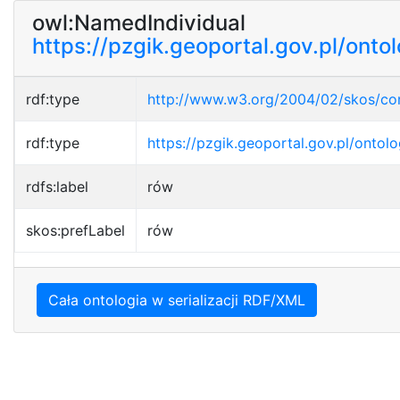
owl:NamedIndividual
https://pzgik.geoportal.gov.pl/onto
rdf:type
http://www.w3.org/2004/02/skos/c
rdf:type
https://pzgik.geoportal.gov.pl/ontol
rdfs:label
rów
skos:prefLabel
rów
Cała ontologia w serializacji RDF/XML