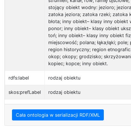
strumień; kanał; rów; ramię ujściowe;
stojący obiekt wodny: jezioro; jezior
zatoka jeziora; zatoka rzeki; zatoka 
błota; inny obiekt– klasy inny obie
ponor; inny obiekt– klasy obiekt uksz
toń; inny obiekt– klasy inny obiekt f
miejscowość; polana; łąka;łąki; pole;
region historyczny; region etnografic
okop; okopy; grodzisko; skrzyżowanie
kopiec; kopce; inny obiekt.
rdfs:label
rodzaj obiektu
skos:prefLabel
rodzaj obiektu
Cała ontologia w serializacji RDF/XML