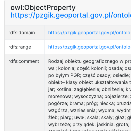
owl:ObjectProperty
https://pzgik.geoportal.gov.pl/onto
rdfs:domain
https://pzgik.geoportal.gov.pl/ontol
rdfs:range
https://pzgik.geoportal.gov.pl/ontol
rdfs:comment
Rodzaj obiektu geograficznego w prz
wsi; kolonia; część kolonii; osada; 
po byłym PGR; część osady; osiedle; 
obiekt– klasy obiekt ukształtowania 
jar; kotlina; zagłębienie; obniżenie
morenowa; wysoczyzna; pojezierze; z
pogórze; brama; próg; niecka; bruzda
wzgórza, wzniesienia; wydma; wydmy;
żleb; piarg; uwał; skała; skały; głaz
wybrzeże; przylądek; jaskinia, grota;