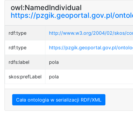
owl:NamedIndividual
https://pzgik.geoportal.gov.pl/onto
rdf:type
http://www.w3.org/2004/02/skos/c
rdf:type
https://pzgik.geoportal.gov.pl/ontol
rdfs:label
pola
skos:prefLabel
pola
Cała ontologia w serializacji RDF/XML