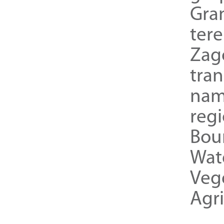
Gra
ter
Zag
tra
nam
reg
Bou
Wat
Veg
Agri