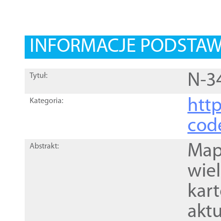
INFORMACJE PODSTA
N-3
Tytuł:
http
Kategoria:
cod
Mapa
Abstrakt:
wie
kar
akt