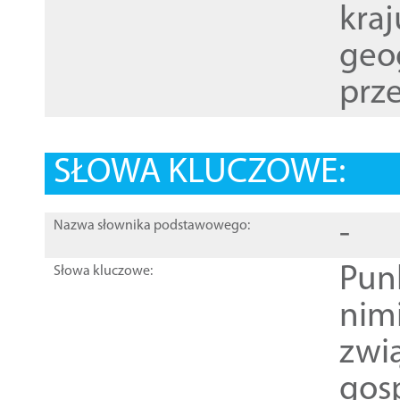
kraj
geog
prze
SŁOWA KLUCZOWE:
-
Nazwa słownika podstawowego:
Pun
Słowa kluczowe:
nim
zwi
gos