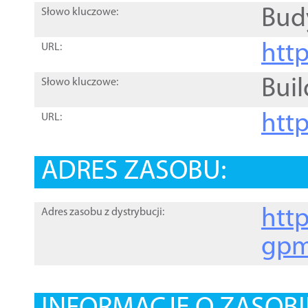
Bud
Słowo kluczowe:
htt
URL:
Buil
Słowo kluczowe:
htt
URL:
ADRES ZASOBU:
http
Adres zasobu z dystrybucji:
gpm