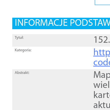
INFORMACJE PODSTA
152.
Tytuł:
http
Kategoria:
cod
Mapa
Abstrakt:
wie
kar
akt