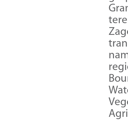
Gra
ter
Zag
tra
nam
reg
Bou
Wat
Veg
Agri