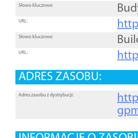
Bud
Słowo kluczowe:
htt
URL:
Buil
Słowo kluczowe:
htt
URL:
ADRES ZASOBU:
http
Adres zasobu z dystrybucji:
gpm