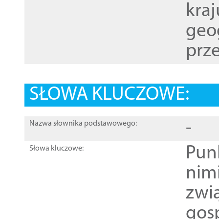
kraj
geog
prze
SŁOWA KLUCZOWE:
-
Nazwa słownika podstawowego:
Pun
Słowa kluczowe:
nim
zwi
gos