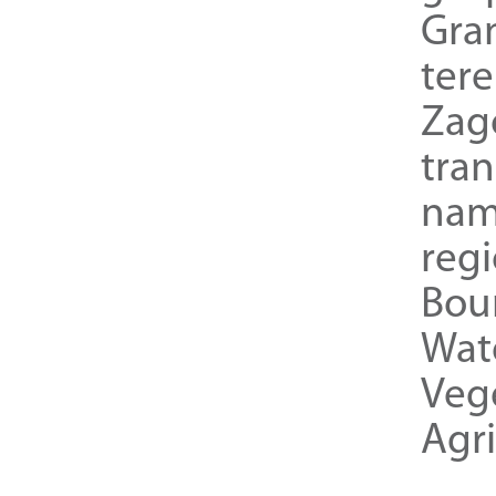
Gra
ter
Zag
tra
nam
reg
Bou
Wat
Veg
Agri