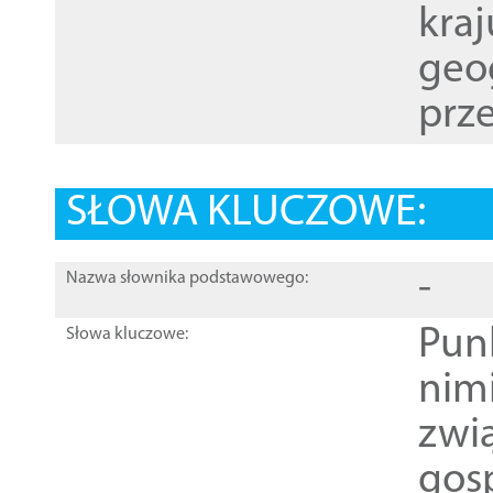
kraj
geog
prze
SŁOWA KLUCZOWE:
-
Nazwa słownika podstawowego:
Pun
Słowa kluczowe:
nim
zwi
gos