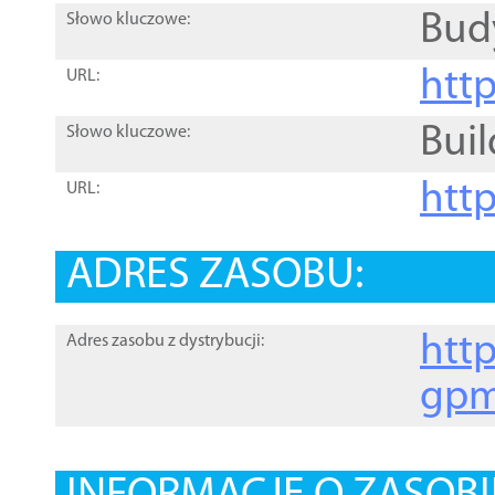
Bud
Słowo kluczowe:
htt
URL:
Buil
Słowo kluczowe:
htt
URL:
ADRES ZASOBU:
http
Adres zasobu z dystrybucji:
gpm