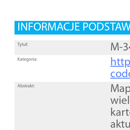
INFORMACJE PODSTA
M-3
Tytuł:
http
Kategoria:
cod
Mapa
Abstrakt:
wie
kar
akt