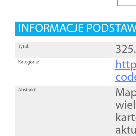
INFORMACJE PODSTA
325
Tytuł:
http
Kategoria:
cod
Mapa
Abstrakt:
wie
kar
akt