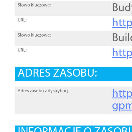
Bud
Słowo kluczowe:
htt
URL:
Buil
Słowo kluczowe:
htt
URL:
ADRES ZASOBU:
http
Adres zasobu z dystrybucji:
gpm