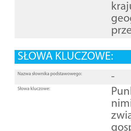
kraj
geog
prze
SŁOWA KLUCZOWE:
-
Nazwa słownika podstawowego:
Pun
Słowa kluczowe:
nim
zwi
gos