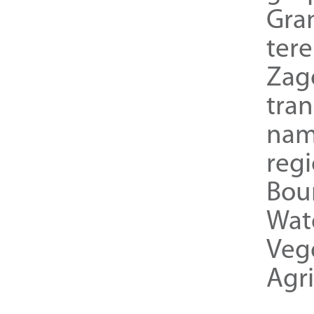
Gra
ter
Zag
tra
nam
reg
Bou
Wat
Veg
Agri