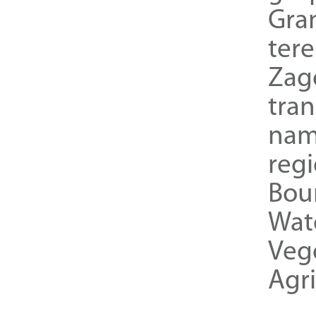
Gra
ter
Zag
tra
nam
reg
Bou
Wat
Veg
Agri