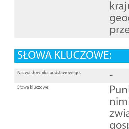
kraj
geog
prze
SŁOWA KLUCZOWE:
-
Nazwa słownika podstawowego:
Pun
Słowa kluczowe:
nim
zwi
gos