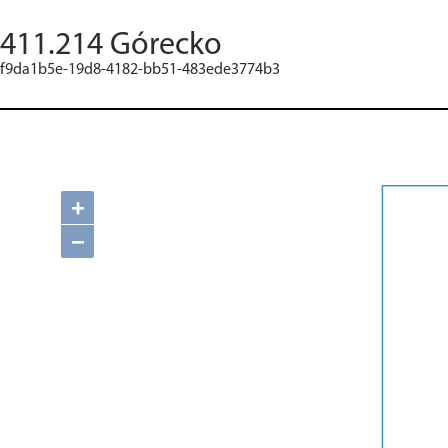
411.214 Górecko
f9da1b5e-19d8-4182-bb51-483ede3774b3
+
−