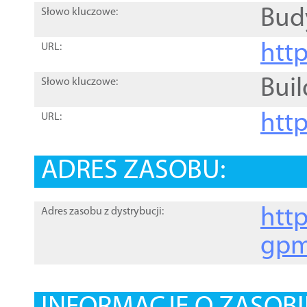
Bud
Słowo kluczowe:
htt
URL:
Buil
Słowo kluczowe:
htt
URL:
ADRES ZASOBU:
http
Adres zasobu z dystrybucji:
gpm