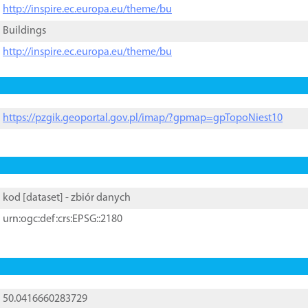
http://inspire.ec.europa.eu/theme/bu
Buildings
http://inspire.ec.europa.eu/theme/bu
https://pzgik.geoportal.gov.pl/imap/?gpmap=gpTopoNiest10
kod [
dataset
] - zbiór danych
urn:ogc:def:crs:EPSG::2180
50.0416660283729