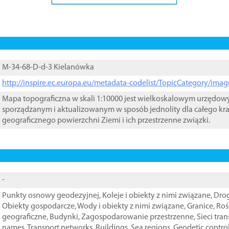
M-34-68-D-d-3 Kielanówka
http://inspire.ec.europa.eu/metadata-codelist/TopicCategory/im
Mapa topograficzna w skali 1:10000 jest wielkoskalowym urzędo
sporządzanym i aktualizowanym w sposób jednolity dla całego kra
geograficznego powierzchni Ziemi i ich przestrzenne związki.
-
Punkty osnowy geodezyjnej
,
Koleje i obiekty z nimi związane
,
Drog
Obiekty gospodarcze
,
Wody i obiekty z nimi związane
,
Granice
,
Roś
geograficzne
,
Budynki
,
Zagospodarowanie przestrzenne
,
Sieci tra
names
,
Transport networks
,
Buildings
,
Sea regions
,
Geodetic contro