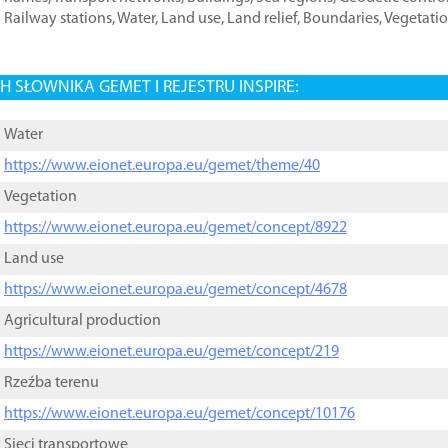
Railway stations
,
Water
,
Land use
,
Land relief
,
Boundaries
,
Vegetati
 SŁOWNIKA GEMET I REJESTRU INSPIRE:
Water
https://www.eionet.europa.eu/gemet/theme/40
Vegetation
https://www.eionet.europa.eu/gemet/concept/8922
Land use
https://www.eionet.europa.eu/gemet/concept/4678
Agricultural production
https://www.eionet.europa.eu/gemet/concept/219
Rzeźba terenu
https://www.eionet.europa.eu/gemet/concept/10176
Sieci transportowe