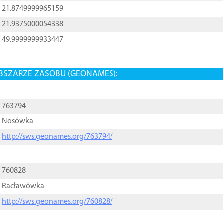
21.8749999965159
21.9375000054338
49.9999999933447
BSZARZE ZASOBU (GEONAMES):
763794
Nosówka
http://sws.geonames.org/763794/
760828
Racławówka
http://sws.geonames.org/760828/