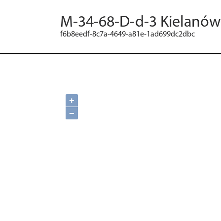
M-34-68-D-d-3 Kielanó
f6b8eedf-8c7a-4649-a81e-1ad699dc2dbc
+
−