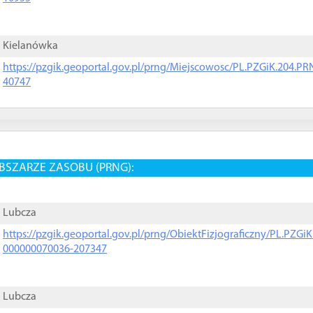
Kielanówka
https://pzgik.geoportal.gov.pl/prng/Miejscowosc/PL.PZGiK.204.
40747
BSZARZE ZASOBU (PRNG):
Lubcza
https://pzgik.geoportal.gov.pl/prng/ObiektFizjograficzny/PL.PZG
000000070036-207347
Lubcza