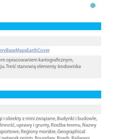
ageryBaseMapsEarthCover
wym opracowaniem kartograficznym,
ju. Treść stanowią elementy środowiska
i i obiekty z nimi związane
,
Budynki i budowle
,
linność, uprawy i grunty
,
Rzeźba terenu
,
Nazwy
nsportowe
,
Regiony morskie
,
Geographical
l network points
,
Boundary
,
Roads
,
Railways
,