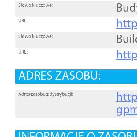
Bud
Słowo kluczowe:
htt
URL:
Buil
Słowo kluczowe:
htt
URL:
ADRES ZASOBU:
http
Adres zasobu z dystrybucji:
gpm