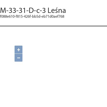
M-33-31-D-c-3 Leśna
f088e610-f815-426f-bb5d-eb71d0aef768
+
−