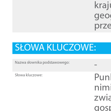
kraj
geog
prze
SŁOWA KLUCZOWE:
-
Nazwa słownika podstawowego:
Pun
Słowa kluczowe:
nim
zwi
gos