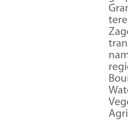
Gra
ter
Zag
tra
nam
reg
Bou
Wat
Veg
Agri