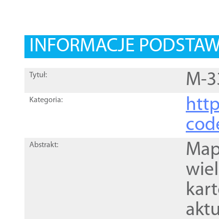
INFORMACJE PODSTA
M-3
Tytuł:
http
Kategoria:
cod
Mapa
Abstrakt:
wie
kar
akt